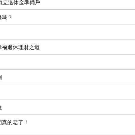
而立退休金準備戶
憂嗎？
幸福退休理財之道
劃
險
們真的老了！