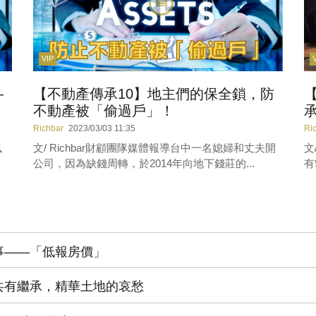
VIP
—
【不動產傳承10】地主們的保全鎖，防
不動產被「偷過戶」！
Richbar
2023/03/03 11:35
Ri
風
文/ Richbar財顧團隊媒體報導台中一名媳婦和丈夫開
文
公司，因為缺錢周轉，於2014年向地下錢莊的...
有
事——「低報房價」
共有繼承，精華土地的哀愁