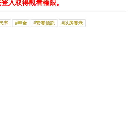
先登入取得觀看權限。
代率
年金
安養信託
以房養老