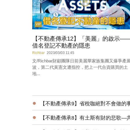
VIP
【不動產傳承12】「美麗」的啟示—
借名登記不動產的隱患
Richbar
2023/03/03 11:45
文/Richbar財顧團隊日前美麗華家族集團又爆爭產
波，第二代黃憲文遭指控，把上一代合資購買的土
地...
●
【不動產傳承9】省稅咖絕對不會做的
●
【不動產傳承8】有土斯有財的悲歌—