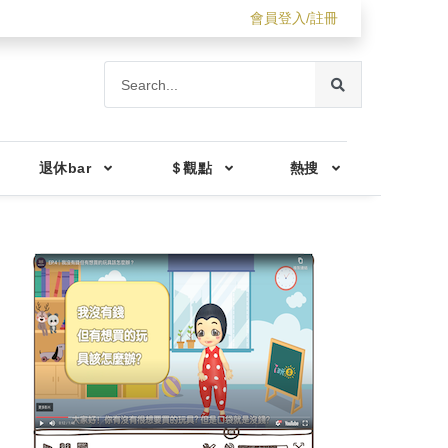
會員登入/註冊
退休bar
＄觀點
熱搜