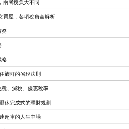
轉，兩者稅負大不同
子女買屋，各項稅負全解析
實務
務
戰略
自住族群的省稅法則
免稅、減稅、優惠稅率
—退休完成式的理財規劃
加速超車的人生中場