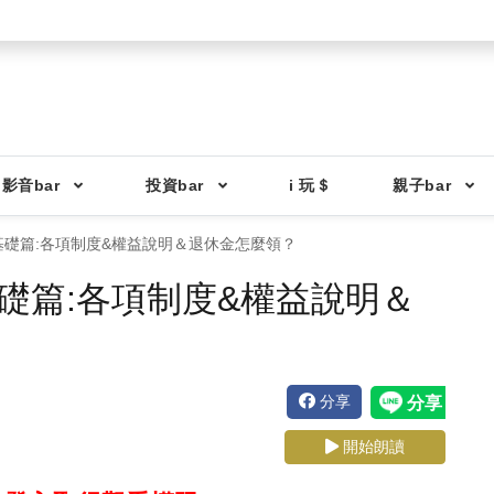
影音bar
投資bar
i 玩＄
親子bar
保險基礎篇:各項制度&權益說明＆退休金怎麼領？
險基礎篇:各項制度&權益說明＆
分享
開始朗讀