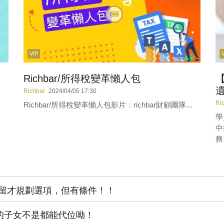
VIP
Richbar/所得稅變革懶人包
Richbar
2024/04/05 17:30
Ri
Richbar/所得稅變革懶人包影片：richbar財顧團隊...
學
中
務
留才規劃選項，但有條件！！
的子女不是都能代位呦！