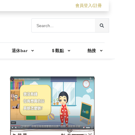
會員登入/註冊
退休bar
＄觀點
熱搜