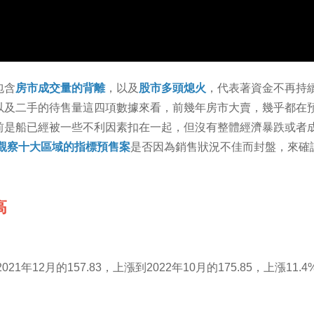
包含
房市成交量的背離
，以及
股市多頭熄火
，代表著資金不再持
及二手的待售量這四項數據來看，前幾年房市大賣，幾乎都在預
前是船已經被一些不利因素扣在一起，但沒有整體經濟暴跌或者
觀察十大區域的指標預售案
是否因為銷售狀況不佳而封盤，來確
高
1年12月的157.83，上漲到2022年10月的175.85，上漲1