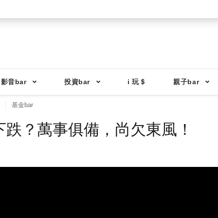
影音bar
投資bar
i 玩＄
親子bar
基金bar
將下跌？萬事俱備，尚欠東風！