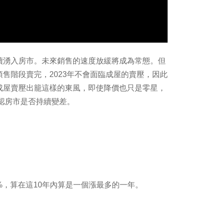
續湧入房市。未來銷售的速度放緩將成為常態。但
售階段賣完，2023年不會面臨成屋的賣壓，因此
成屋賣壓出籠這樣的東風，即使降價也只是零星，
認房市是否持續變差。
1.4%，算在這10年內算是一個漲最多的一年。