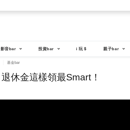
影音bar
投資bar
i 玩＄
親子bar
基金bar
休金這樣領最Smart！