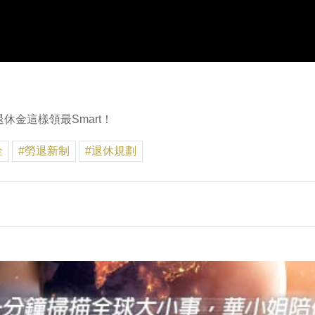
金這樣領最Smart！
金
#勞退新制
#退休規劃