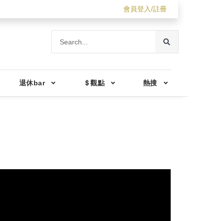
會員登入/註冊
退休bar
＄觀點
熱搜