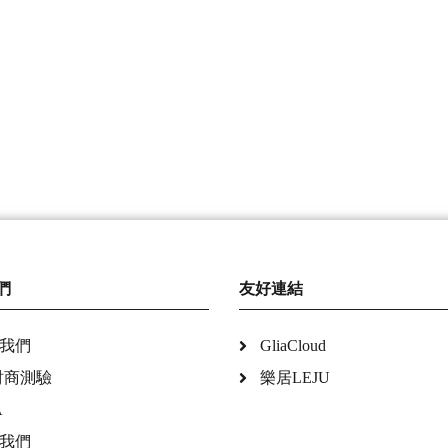
們
友好連結
我們
GliaCloud
財商測驗
樂居LEJU
A
我們