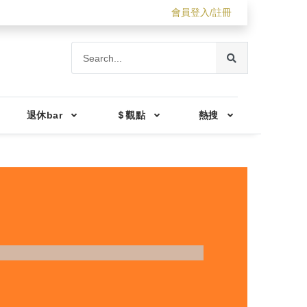
會員登入/註冊
退休bar
＄觀點
熱搜