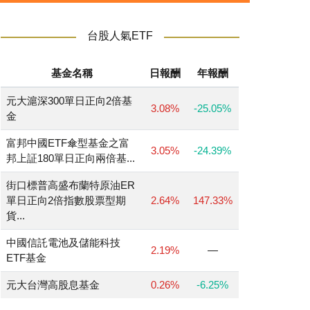
台股人氣ETF
基金名稱
日報酬
年報酬
元大滬深300單日正向2倍基
3.08%
-25.05%
金
富邦中國ETF傘型基金之富
3.05%
-24.39%
邦上証180單日正向兩倍基...
街口標普高盛布蘭特原油ER
單日正向2倍指數股票型期
2.64%
147.33%
貨...
中國信託電池及儲能科技
2.19%
—
ETF基金
元大台灣高股息基金
0.26%
-6.25%