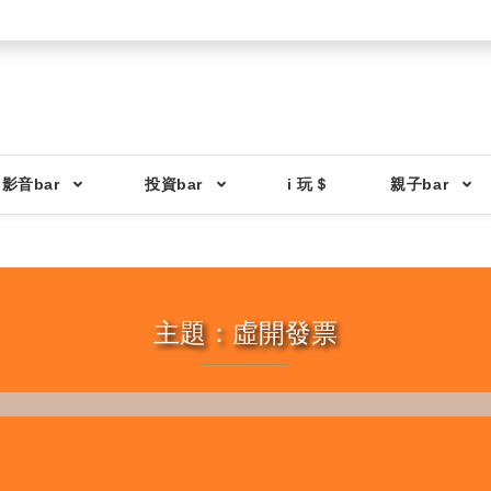
影音bar
投資bar
i 玩＄
親子bar
主題：虛開發票