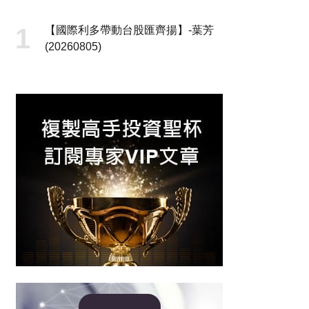
【國際利多帶動台股匯齊揚】-葉芳
(20260805)