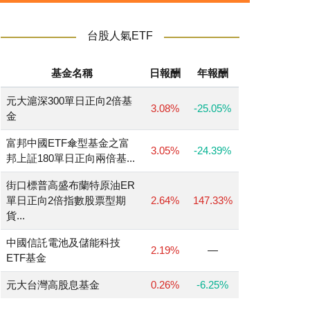
台股人氣ETF
基金名稱
日報酬
年報酬
元大滬深300單日正向2倍基
3.08%
-25.05%
金
富邦中國ETF傘型基金之富
3.05%
-24.39%
邦上証180單日正向兩倍基...
街口標普高盛布蘭特原油ER
單日正向2倍指數股票型期
2.64%
147.33%
貨...
中國信託電池及儲能科技
2.19%
—
ETF基金
元大台灣高股息基金
0.26%
-6.25%