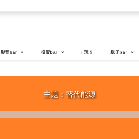
影音bar
投資bar
i 玩＄
親子bar
主題：替代能源