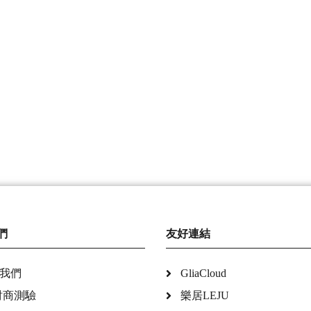
們
友好連結
我們
GliaCloud
財商測驗
樂居LEJU