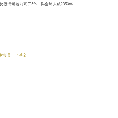
疫情爆發前高了5%，與全球大喊2050年...
財專員
基金