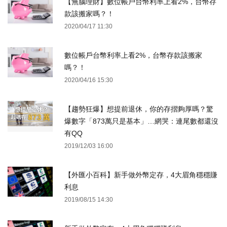
【無腦理財】數位帳戶台幣利率上看2%，台幣存
款該搬家嗎？！
2020/04/17 11:30
數位帳戶台幣利率上看2%，台幣存款該搬家
嗎？！
2020/04/16 15:30
【趨勢狂爆】想提前退休，你的存摺夠厚嗎？驚
爆數字「873萬只是基本」…網哭：連尾數都還沒
有QQ
2019/12/03 16:00
【外匯小百科】新手做外幣定存，4大眉角穩穩賺
利息
2019/08/15 14:30