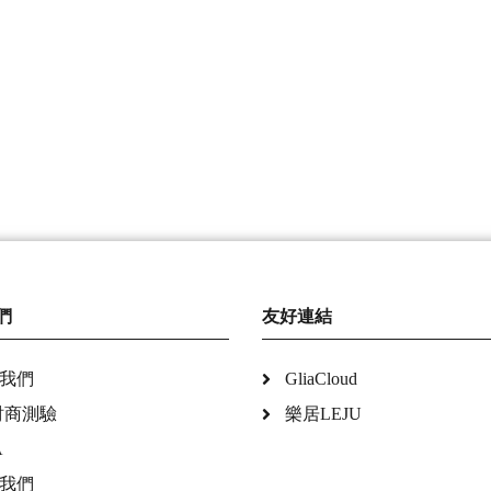
們
友好連結
我們
GliaCloud
財商測驗
樂居LEJU
A
我們