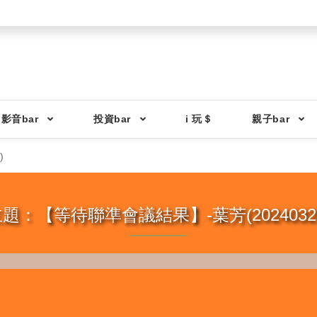
影音bar
投資bar
i 玩＄
親子bar
)
題：【等待聯準會議結果】-葉芳(2024032