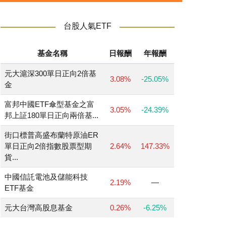
台股人氣ETF
基金名稱
日報酬
年報酬
元大滬深300單日正向2倍基
3.08%
-25.05%
金
富邦中國ETF傘型基金之富
3.05%
-24.39%
邦上証180單日正向兩倍基...
街口標普高盛布蘭特原油ER
單日正向2倍指數股票型期
2.64%
147.33%
貨...
中國信託電池及儲能科技
2.19%
—
ETF基金
元大台灣高股息基金
0.26%
-6.25%