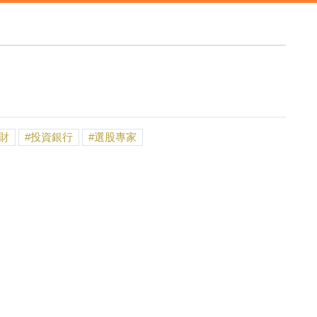
財
投資銀行
選股專家