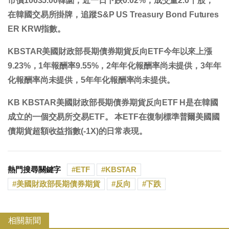
市價
10635.00
韓圜，近一日
下跌0.02%
，成交量
2.0
千股，
在韓國交易所掛牌，追蹤S&P US Treasury Bond Futures
ER KRW指數。
KBSTAR美國財政部長期債券期貨反向ETF今年以來
上漲
9.23%
，1年報酬率
9.55%
，2年年化報酬率
尚未提供
，3年年
化報酬率
尚未提供
，5年年化報酬率
尚未提供
。
KB KBSTAR美國財政部長期債券期貨反向ETF H是在韓國
成立的一個交易所交易ETF。 本ETF在復制標準普爾美國國
債期貨超額收益指數(-1X)的日常表現。
熱門搜尋關鍵字
ETF
KBSTAR
美國財政部長期債券期貨
反向
下跌
相關新聞