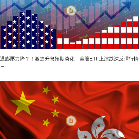
通膨壓力降？！激進升息預期淡化，美股ETF上演跌深反彈行情
～