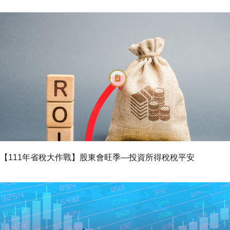
【111年省稅大作戰】股東會旺季—投資所得稅稅平安