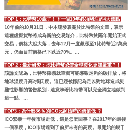
TOP 1
：比特幣
10
歲了！下一個
10
年必須關注的
4
大焦點
10年前的10月31日，中本聰發表關於比特幣的文章，表示
這種虛擬貨幣將成為新的交易媒介，比特幣於隔年開始正式
交易，價格大起大落，去年12月一度飆漲至1比特幣近2萬美
元，仍而目前價格已下跌近70%。…
TOP 2：最新研究：挖
比特幣恐使全球暖化更加嚴重？！
該論文認為，比特幣採礦就單獨可能導致足夠的碳排放，將
地球溫度升高2攝氏度。這已經被標記為足以對地球造成災
難性影響的警告級別 - 這意味著比特幣可以完全獨立地做到
這一點。…
TOP3
：為什麼
86
％的
ICO
比起始時的價值低
？
ICO繁榮一年後市場走低，這是怎麼回事？在2017年的最後
一個季度，ICO市場達到了前所未有的高度。最開始的幾千