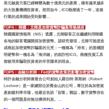
美元融資方案已經轉變為數十億美元的產業，擁有越來越多
的大批量機構投資者。然而如今，ICO熱潮過了一年，這個
行業的成果開始受到影響…
TOP4：
韓國：北韓是加密貨幣詐騙案罪魁禍首
韓國國家情報局（NIS）透露，北韓駭客正在繼續利用韓國
各地的駭客電腦開採加密貨幣。該研究發現，北韓可能是造
成兩起加密貨幣詐騙案的元兇：一種稱為「持有」的股權證
明硬幣和一種名為「海洋鏈」的欺詐性ICO。兩種投資工具
都被用來騙取投資者的辛苦賺來的現金。
TOP5
：金融分析師：
Fed
的貨幣政策恐影響加密貨幣
特許金融分析師兼複合公司創始人羅伯特·萊斯納（Robert
Leshner）是一家總部位於舊金山的公司，專注於為加密資
產創建利率市場，他最近告訴「財富」雜誌，數字貨幣存在
的一個問題是你無法獲得利息。…