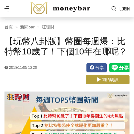
Skip to main content
功
LOGIN
能
表
首頁
新聞bar
狂理財
【玩幣八卦版】幣圈每週爆：比
特幣10歲了！下個10年在哪呢？
分享
2018/11/05 12:20
開始朗讀