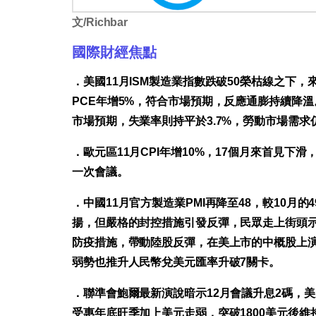
文/Richbar
國際財經焦點
．美國11月ISM製造業指數跌破50榮枯線之下，
PCE年增5%，符合市場預期，反應通膨持續降溫。
市場預期，失業率則持平於3.7%，勞動市場需求
．歐元區11月CPI年增10%，17個月來首見下
一次會議。
．中國11月官方製造業PMI再降至48，較10月的4
揚，但嚴格的封控措施引發反彈，民眾走上街頭
防疫措施，帶動陸股反彈，在美上市的中概股上
弱勢也推升人民幣兌美元匯率升破7關卡。
．聯準會鮑爾最新演說暗示12月會議升息2碼，美
受惠年底旺季加上美元走弱，突破1800美元後維