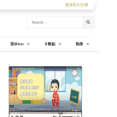
會員登入/註冊
退休bar
＄觀點
熱搜