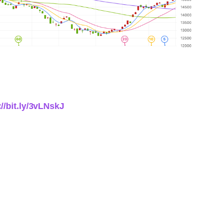
://bit.ly/3vLNskJ