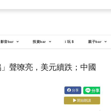
影音bar
投資bar
i 玩＄
親子bar
鴿」聲嘹亮，美元續跌；中國
分享
開始朗讀