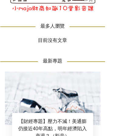
最多人瀏覽
目前沒有文章
最新專題
【財經專題】壓力不減！美通膨
仍接近40年高點，明年經濟陷入
衰退？（影音）