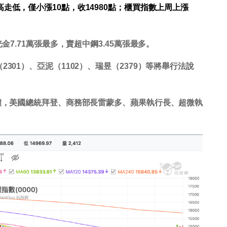
走低，僅小漲10點，收14980點；櫃買指數上周上漲
金7.71萬張最多，賣超中鋼3.45萬張最多。
301）、亞泥（1102）、瑞昱（2379）等將舉行法說
典禮，美國總統拜登、商務部長雷蒙多、蘋果執行長、超微執