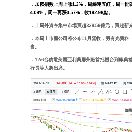
．
加權指數上周上漲1.3%，周線連五紅，周一開高
4.09%，周一再漲0.57%，收192.98點。
．上周外資在集中市場買超328.59億元，買超新光
．本周上市櫃公司將公布11月營收，另有光寶科（2
會。
．12/6台積電美國亞利桑那州廠首批機台到廠
行長等人將出席。