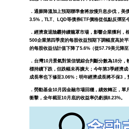
．通膨降溫加上預期聯準會將放慢升息步伐，美債
3.5%，TLT、LQD等債券ETF價格從低點反彈至
．經濟衰退陰霾持續籠罩市場，影響企業獲利，根據F
500企業第四季度的每股收益預期下調幅度高於平均水平
的每股收益估計值下降了5.6%（從57.79美元降至 
．台灣10月景氣對策信號綜合判斷分數為18分
標持續下跌，但跌幅未再擴大；今年第3季經濟成長率
成長率也下修至3.06%；明年經濟成長將不保3，預
．勞動基金10月因金融市場回穩，績效轉正，單月
衝擊，全年截至10月底的收益率仍虧損8.23%。