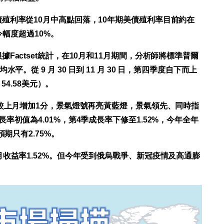
殖利率從10月中高點回落，10年期美債殖利率目前約在
今幅度超過10%。
actset統計，在10月和11月期間，分析師將標準普爾
。從 9 月 30 日到 11 月 30 日，第四季度自下而上
54.58美元）。
，較上月增加1分，景氣燈號再亮黃藍燈，景氣領先、同時指
初值為4.01%，第4季成長率下修至1.52%，今年全年
期只有2.75%。
收益率1.52%。但今年受到俄烏戰爭、新冠疫情及高通膨