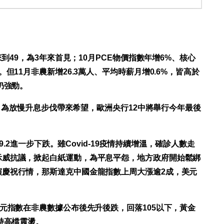
來到49，為3年來首見；10月PCE物價指數年增6%、核心
但11月非農新增26.3萬人、平均時薪月增0.6%，皆高於
仍強勁。
滑，為放慢升息步伐帶來希望，歐洲央行12中將舉行今年最後
9.2進一步下跌。雖Covid-19疫情持續增溫，確診人數走
示威抗議，掀起白紙運動，為平息平怨，地方政府開始鬆綁
演慶祝行情，那斯達克中國金龍指數上周大漲逾2成，美元
元指數在非農數據公布後先升後跌，回落105以下，黃金
持高檔震盪。