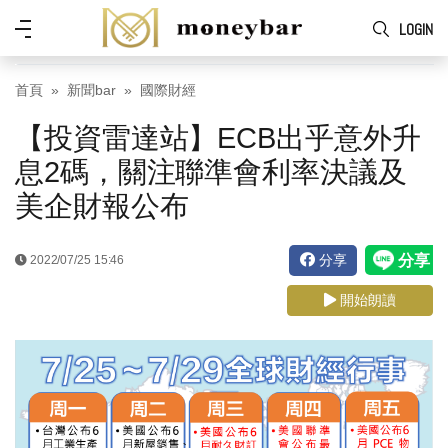
Skip to main content
功
LOGIN
能
表
首頁
新聞bar
國際財經
【投資雷達站】ECB出乎意外升
息2碼，關注聯準會利率決議及
美企財報公布
分享
2022/07/25 15:46
開始朗讀