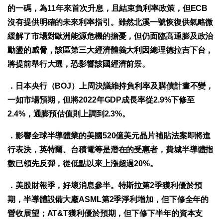
的一碼，為11年來首次升息，且結束負利率政策，但ECB
沒有提供明確的未來利率指引。雖然北溪一號恢復供氣略微
緩解了市場對歐洲能源危機的擔憂，但仍面臨高通膨及政治
動盪的威脅，該區第三大經濟體義大利因總理德拉吉下台，
將提前舉行大選，恐影響該國經濟前景。
．日本央行（BOJ）上周決議維持負利率及購債計畫不變，
一如市場預期，但將2022年GDP成長率從2.9%下修至
2.4%，通膨預估值則上調到2.3%。
．影響全球半導體業的美國520億美元晶片補貼法案即將進
行表決，英特爾、台積電等是潛在的受惠者，費城半導體指
數已領先反彈，從低點以來上漲超過20%。
．美股財報季，好壞消息參半。特斯拉第2季獲利優於預
期，半導體設備大廠ASML第2季淨利增加，但下修全年的
營收展望；AT&T獲利優於預期，但下修下半年的資本支