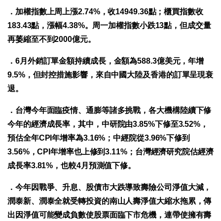
．加權指數上周上漲2.74%，收14949.36點；櫃買指數收
183.43點，漲幅4.38%。周一加權指數小跌13點，但成交量
再萎縮至不到2000億元。
．6月外銷訂單金額持續成長，金額為588.3億美元，年增
9.5%，但封控措施影響，來自中國大陸及香港的訂單呈現衰
退。
．台灣今年面臨疫情、通膨等諸多挑戰，各大機構陸續下修
今年的經濟成長率，其中，中研院由3.85%下修至3.52%，
預估全年CPI年增率為3.16%；中經院從3.96%下修到
3.56%，CPI年增率也上修到3.11%；台灣經濟研究院估經濟
成長率3.81%，也較4月預測值下修。
．今年因戰爭、升息、股債市大跌導致壽險公司淨值大減，
潤泰新、潤泰全就受轉投資的南山人壽淨值大縮水拖累，傳
出因淨值可能變成負數使股票面臨下市危機，連帶使擁有壽