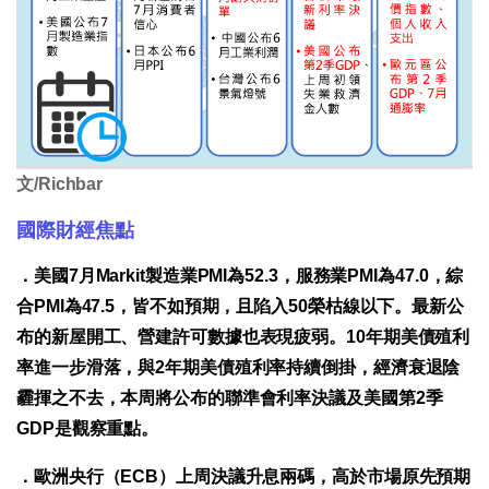
文/Richbar
國際財經焦點
．美國7月Markit製造業PMI為52.3，服務業PMI為47.0，綜
合PMI為47.5，皆不如預期，且陷入50榮枯線以下。最新公
布的新屋開工、營建許可數據也表現疲弱。10年期美債殖利
率進一步滑落，與2年期美債殖利率持續倒掛，經濟衰退陰
霾揮之不去，本周將公布的聯準會利率決議及美國第2季
GDP是觀察重點。
．歐洲央行（ECB）上周決議升息兩碼，高於市場原先預期