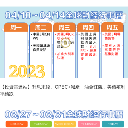
【投資雷達站】升息末段、OPEC+減產，油金狂飆，美債殖利
率續跌