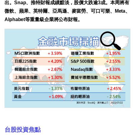
出。Snap、推特財報成績黯淡，股價大跌逾3成。本周將有
微軟、蘋果、英特爾、亞馬遜、麥當勞、可口可樂、Meta、
Alphabet等重量級企業將公布財報。
台股投資焦點