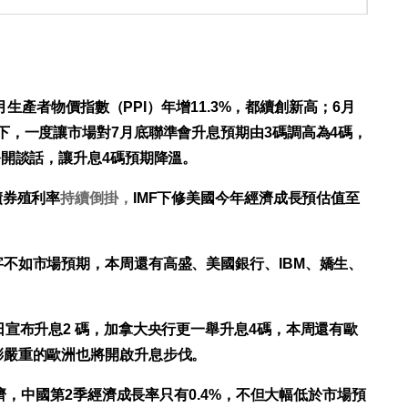
6月生產者物價指數（PPI）年增11.3%，都續創新高；6月
下，一度讓市場對7月底聯準會升息預期由3碼調高為4碼，
公開談話，讓升息4碼預期降溫。
債券殖利率
持續倒掛，
IMF下修美國今年經濟成長預估值至
不如市場預期，本周還有高盛、美國銀行、IBM、嬌生、
日宣布升息2 碼，加拿大央行更一舉升息4碼，本周還有歐
膨嚴重的歐洲也將開啟升息步伐。
經濟，中國第2季經濟成長率只有0.4%，不但大幅低於市場預