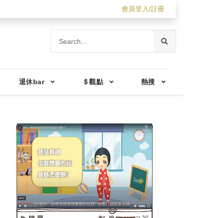
會員登入/註冊
退休bar
＄觀點
熱搜