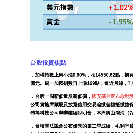
台股投資焦點
．加權指數上周小漲0.60%，收14550.62點，櫃買
億元。周一加權指數再上漲169點，逼近月線，
7
．台股上周新低量及新低價，
國安基金宣布啟動
公司實施庫藏股及放寬信用交易追繳差額抵繳擔保
體等科技公司舉辦業績說明會，本周將由鴻海（7/2
．台積電法說會公布優異的第二季成績，毛利率達59