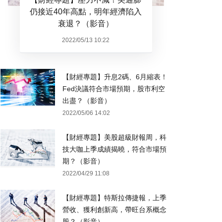
仍接近40年高點，明年經濟陷入
衰退？（影音）
2022/05/13 10:22
【財經專題】升息2碼、6月縮表！
Fed決議符合市場預期，股市利空
出盡？（影音）
2022/05/06 14:02
【財經專題】美股超級財報周，科
技大咖上季成績揭曉，符合市場預
期？（影音）
2022/04/29 11:08
【財經專題】特斯拉傳捷報，上季
營收、獲利創新高，帶旺台系概念
股？（影音）