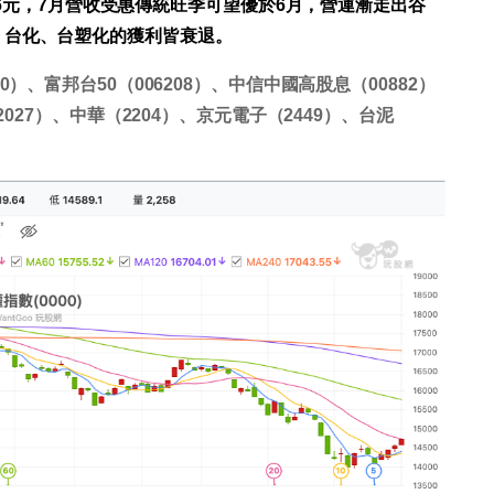
.06元，7月營收受惠傳統旺季可望優於6月，營運漸走出谷
、台化、台塑化的獲利皆衰退。
）、富邦台50（006208）、中信中國高股息（00882）
027）、中華（2204）、京元電子（2449）、台泥