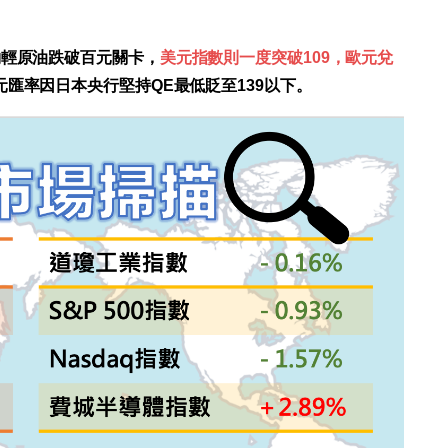
約輕原油跌破百元關卡，
美元指數則一度突破109，歐元兌
元匯率因日本央行堅持QE最低貶至139以下。