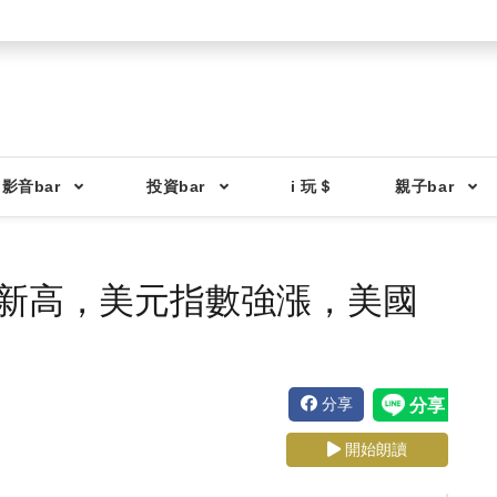
影音bar
投資bar
i 玩＄
親子bar
創新高，美元指數強漲，美國
分享
開始朗讀