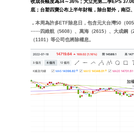
收成長幅度為34～36%；大立光第二季EPS 37
底；台塑四寶公布上半年財報，除台塑外，南亞
．
本周為許多ETF除息日，包含元大台灣50（0050
⋯⋯四維航（5608）、萬海（2615）、大成鋼（2
（1101）等公司也將除權息。