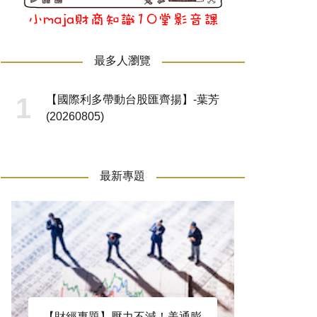
最多人瀏覽
【國際利多帶動台股匯齊揚】-葉芳
(20260805)
最新專題
【財經專題】壓力不減！美通膨