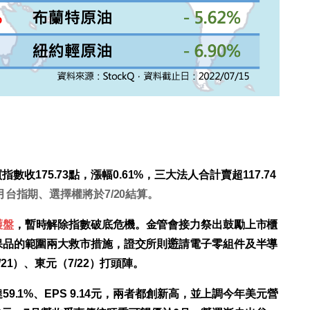
指數收175.73點，漲幅0.61%，三大法人合計賣超117.74
月台指期、選擇權將於7/20結算。
護盤
，暫時解除指數破底危機。金管會接力祭出鼓勵上市櫃
品的範圍兩大救市措施，證交所則𨘋請電子零組件及半導
1）、東元（7/22）打頭陣。
.1%、EPS 9.14元，兩者都創新高，並上調今年美元營