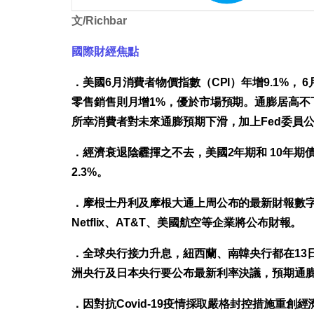
文/Richbar
國際財經焦點
．美國6月消費者物價指數（CPI）年增9.1%， 
零售銷售則月增1%，優於市場預期。通膨居高不
所幸消費者對未來通膨預期下滑，加上Fed委員
．經濟衰退陰霾揮之不去，美國2年期和
10年期
2.3%。
．摩根士丹利及摩根大通上周公布的最新財報數字
Netflix、AT&T、美國航空等企業將公布財報。
．全球央行接力升息，紐西蘭、南韓央行都在13
洲央行及日本央行要公布最新利率決議，預期通
．因對抗Covid-19疫情採取嚴格封控措施重創