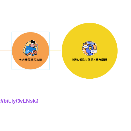
://bit.ly/3vLNskJ