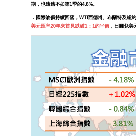
期，也遠遠不如第1季的4.8%。
．國際油價持續回落，WTI西德州、布蘭特及紐
美元匯率20年來首見跌破1：1的平價
，日圓兌美