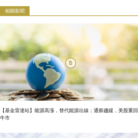
相關新聞
【基金雷達站】能源高漲，替代能源出線；通膨趨緩，美股重回
牛市