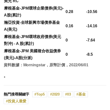
美元 RC
摩根基金-JPM環球企業債券(美元)-
0.28
-10.56
A股(累計)
瀚亞投資-全球新興市場債券基金
0.16
-14.16
A(美元)
摩根基金-JPM環球政府債券(美元
0
-7.64
對沖) - A 股(累計)
摩根基金-JPM 美國複合收益債券
0
-8.5
(美元)-A股(分派)
資料數據：Morningstar，原幣計價，2022/06/01
。
熱門搜尋關鍵字
Top5
2020
03
基金
投資人最愛