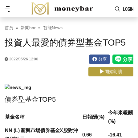
Skip to main content
功
LOGIN
能
表
首頁
新聞bar
智能News
投資人最愛的債券型基金TOP5
分享
2022/05/26 12:00
開始朗讀
債券型基金TOP5
今年來報酬
基金名稱
日報酬(%)
(%)
NN (L) 新興市場債券基金X股對沖
0.66
-16.41