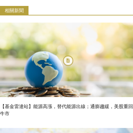
相關新聞
【基金雷達站】能源高漲，替代能源出線；通膨趨緩，美股重回
牛市