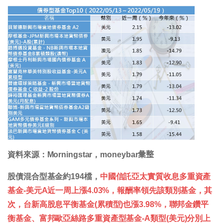
資料來源：Morningstar，moneybar𢑥整
股債混合型基金約194檔，
中國信託亞太實質收息多重資產
基金-美元A近一周上漲4.03%，報酬率領先該類別基金，其
次，台新高股息平衡基金(累積型)也漲3.98%，聯邦金鑽平
衡基金、富邦歐亞絲路多重資產型基金-A類型(美元)分別上