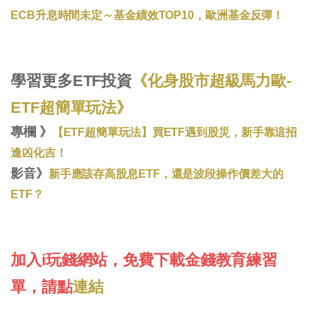
ECB升息時間未定～基金績效TOP10，歐洲基金反彈！
學習更多ETF投資
《化身股市超級馬力歐-
ETF超簡單玩法》
專欄 》
【E
TF超簡單玩法】買ETF遇到股災，新手靠這招
逢凶化吉！
影音》
新手應該存高股息ETF，還是波段操作價差大的
ETF？
加入i玩錢網站，免費下載金錢教育練習
單，請點
連結