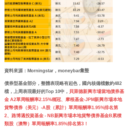
資料來源：Morningstar，moneybar𢑥整
債券型基金部分，整體表現略有起色，國內核備檔數約482
檔，上周表現最好的Top 10中，
貝萊德新興市場當地債券基
金 A2單周報酬率2.15%稱冠、摩根基金-JPM新興市場本地
貨幣債券（美元）-A股（累計）單周報酬率1.95%排名第
2、路博邁投資基金 - NB新興市場本地貨幣債券基金B累積
類股（澳幣）單周報酬率1.85%排名第3！