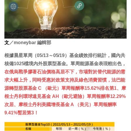
文
／moneybar 編輯部
根據晨星單周（05/13～05/19）基金績效排行統計，國內共
核備1025檔境內外股票型基金。單周能源基金表現較出色，
在俄烏戰爭膠著石油價格高居不下，市場對於替代能源的需
求大幅上升，同時受惠於政策支持及綠色消費習慣，法巴能
源轉型股票基金 C （歐元）單周報酬率15.62%排名第1、摩
根士丹利環球遠見基金 AH（歐元避險）單周報酬率12.29%
次居、摩根士丹利美國增長基金 A （美元）單周報酬率
9.41%暫居第3！