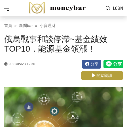
Skip to main content
功
LOGIN
能
表
首頁
新聞bar
小資理財
俄烏戰事和談停滯~基金績效
TOP10，能源基金領漲！
分享
2022/05/23 12:30
開始朗讀