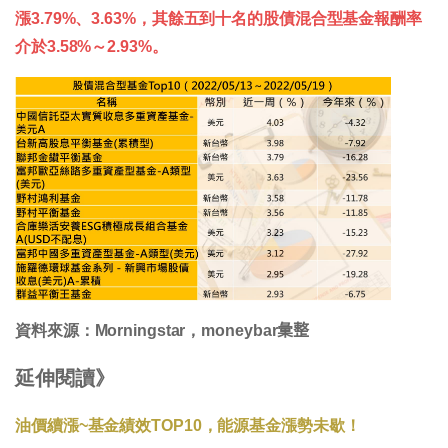
漲3.79%、3.63%，其餘五到十名的股債混合型基金報酬率
介於3.58%～2.93%。
資料來源：Morningstar，moneybar𢑥整
延伸閱讀》
油價續漲~基金績效TOP10，能源基金漲勢未歇！