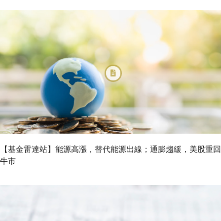
【基金雷達站】能源高漲，替代能源出線；通膨趨緩，美股重回
牛市