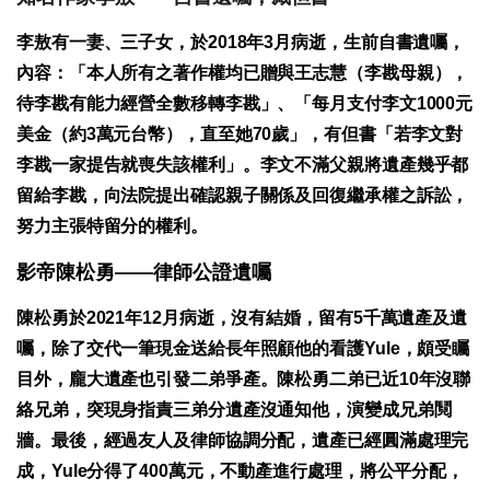
李敖有一妻、三子女，於2018年3月病逝，生前自書遺囑，
內容：「本人所有之著作權均已贈與王志慧（李戡母親），
待李戡有能力經營全數移轉李戡」、「每月支付李文1000元
美金（約3萬元台幣），直至她70歲」，有但書「若李文對
李戡一家提告就喪失該權利」。李文不滿父親將遺產幾乎都
留給李戡，向法院提出確認親子關係及回復繼承權之訴訟，
努力主張特留分的權利。
影帝陳松勇
——
律師公證遺囑
陳松勇於2021年12月病逝，沒有結婚，留有5千萬遺產及遺
囑，除了交代一筆現金送給長年照顧他的看護Yule，頗受矚
目外，龐大遺產也引發二弟爭產。陳松勇二弟已近10年沒聯
絡兄弟，突現身指責三弟分遺產沒通知他，演變成兄弟鬩
牆。最後，經過友人及律師協調分配，遺產已經圓滿處理完
成，Yule分得了400萬元，不動產進行處理，將公平分配，