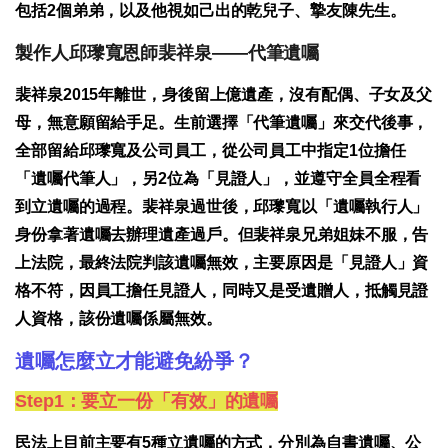
包括2個弟弟，以及他視如己出的乾兒子、摯友陳先生。
製作人邱瓈寬恩師裴祥泉——代筆遺囑
裴祥泉2015年離世，身後留上億遺產，沒有配偶、子女及父
母，無意願留給手足。生前選擇「代筆遺囑」來交代後事，
全部留給邱瓈寬及公司員工，從公司員工中指定1位擔任
「遺囑代筆人」，另2位為「見證人」，並遵守全員全程看
到立遺囑的過程。裴祥泉過世後，邱瓈寬以「遺囑執行人」
身份拿著遺囑去辦理遺產過戶。但裴祥泉兄弟姐妹不服，告
上法院，最終法院判該遺囑無效，主要原因是「見證人」資
格不符，因員工擔任見證人，同時又是受遺贈人，抵觸見證
人資格，該份遺囑係屬無效。
遺囑怎麼立才能避免紛爭？
Step1：要立一份「有效」的遺囑
民法上目前主要有5種立遺囑的方式，分別為自書遺囑、公