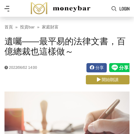
Skip to main content
功
LOGIN
能
表
首頁
投資bar
家庭財富
遺囑——最平易的法律文書，百
億總裁也這樣做～
分享
2022/06/02 14:00
開始朗讀