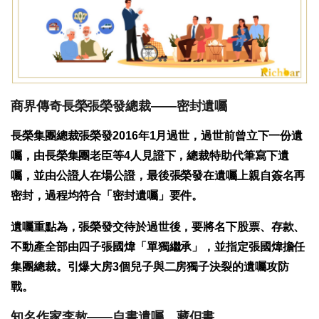
商界傳奇長榮張榮發總裁——密封遺囑
長榮集團總裁張榮發2016年1月過世，過世前曾立下一份遺
囑，由長榮集團老臣等4人見證下，總裁特助代筆寫下遺
囑，並由公證人在場公證，最後張榮發在遺囑上親自簽名再
密封，過程均符合「密封遺囑」要件。
遺囑重點為，張榮發交待於過世後，要將名下股票、存款、
不動產全部由四子張國煒「單獨繼承」，並指定張國煒擔任
集團總裁。引爆大房3個兒子與二房獨子決裂的遺囑攻防
戰。
知名作家李敖——自書遺囑，藏但書