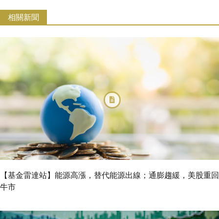
相關新聞
【基金雷達站】能源高漲，替代能源出線；通膨趨緩，美股重回
牛市