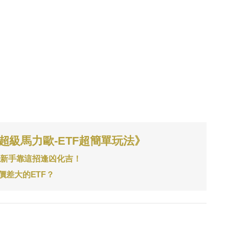
超級馬力歐-ETF超簡單玩法》
，新手靠這招逢凶化吉！
價差大的ETF？