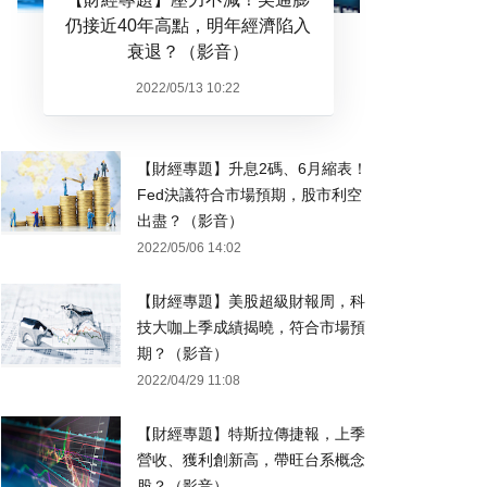
仍接近40年高點，明年經濟陷入
衰退？（影音）
2022/05/13 10:22
【財經專題】升息2碼、6月縮表！
Fed決議符合市場預期，股市利空
出盡？（影音）
2022/05/06 14:02
【財經專題】美股超級財報周，科
技大咖上季成績揭曉，符合市場預
期？（影音）
2022/04/29 11:08
【財經專題】特斯拉傳捷報，上季
營收、獲利創新高，帶旺台系概念
股？（影音）