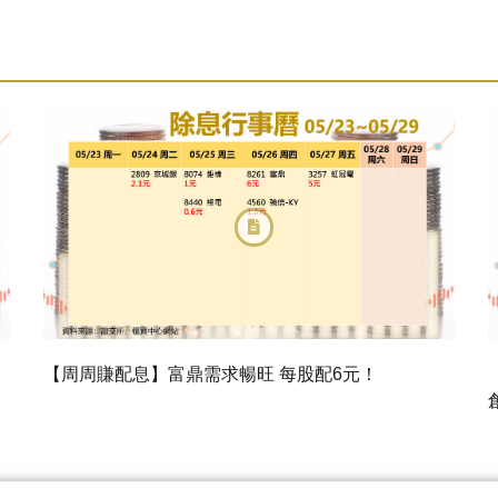
【周周賺配息】富鼎需求暢旺 每股配6元！