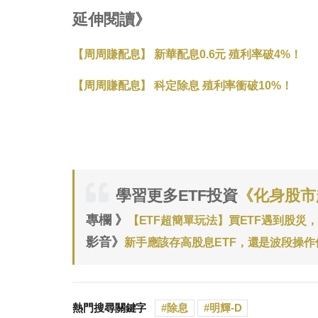
延伸閱讀》
【周周賺配息】 新華配息0.6元 殖利率破4%！
【周周賺配息】 科定除息 殖利率衝破10%！
學習更多ETF投資
《化身股市
專欄 》
【E
TF超簡單玩法】買ETF遇到股災
影音》
新手應該存高股息ETF，還是波段操作
熱門搜尋關鍵字
除息
明輝-D