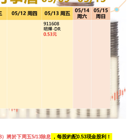
08）將於下周五5/13除息
，每股約配0.53現金股利！