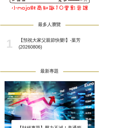
最多人瀏覽
【預祝大家父親節快樂!】-葉芳
(20260806)
最新專題
【財經專題】壓力不減！美通膨