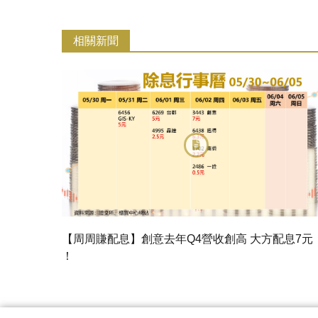
相關新聞
【周周賺配息】創意去年Q4營收創高 大方配息7元
！