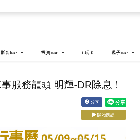
影音bar
投資bar
i 玩＄
親子bar
事服務龍頭 明輝-DR除息！
分享
開始朗讀