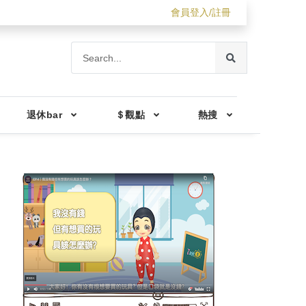
會員登入/註冊
退休bar
＄觀點
熱搜