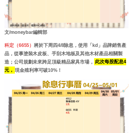
文/moneybar編輯部
科定（6655）
將於下周四4/8除息，使用「kd」品牌銷售產
品，從事塗裝木皮板、手刮木地板及其他木材產品相關製
造；公司規劃未來跨足頂級精品家具市場，
此次每股配息4
元，
現金殖利率可破10%！