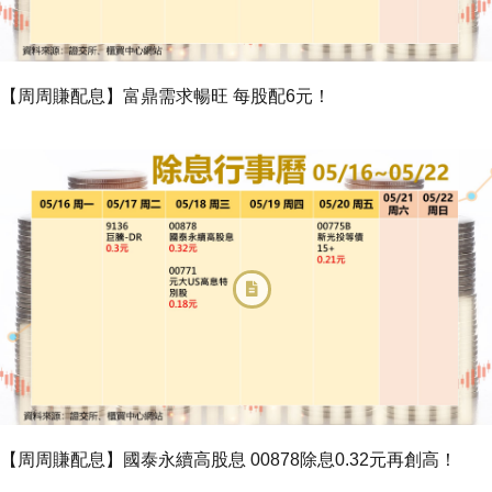
【周周賺配息】富鼎需求暢旺 每股配6元！
【周周賺配息】國泰永續高股息 00878除息0.32元再創高！