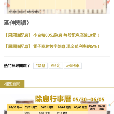
延伸閱讀》
【周周賺配息】 小台積0052除息 每股配息高達10元！
【周周賺配息】 電子商務數字除息 現金殖利率約5%！
熱門搜尋關鍵字
除息
科定
殖利率
相關新聞