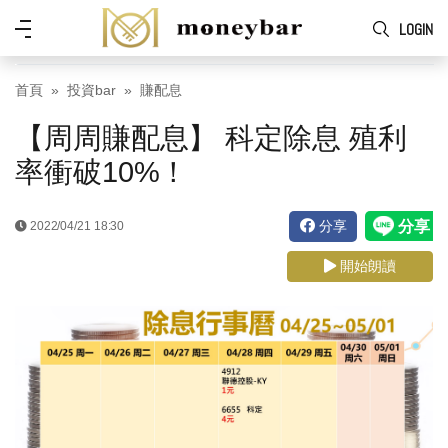
Skip to main content
功
LOGIN
能
表
首頁
投資bar
賺配息
【周周賺配息】 科定除息 殖利
率衝破10%！
分享
2022/04/21 18:30
開始朗讀