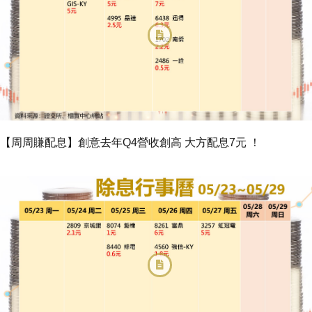
【周周賺配息】創意去年Q4營收創高 大方配息7元 ！