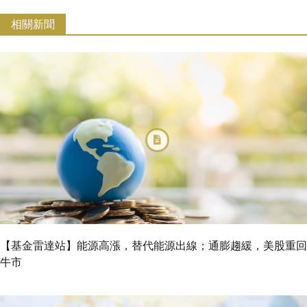
相關新聞
【基金雷達站】能源高漲，替代能源出線；通膨趨緩，美股重回
牛市