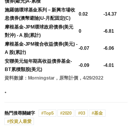
債券(歐元)A-累積
施羅德環球基金系列－新興市場收
0.02
-14.37
息債券(澳幣避險)U-月配固定(C)
摩根基金-JPM環球政府債券(美元
0
-6.81
對沖) - A 股(累計)
摩根基金-JPM複合收益債券(美元) -
-0.07
-6.06
A 股(累計)
安聯美元短年期高收益債券基金-
-0.09
-4.01
BT累積類股(美元)
資料數據：Morningstar，原幣計價，4/29/2022
。
熱門搜尋關鍵字
Top5
2020
03
基金
投資人最愛