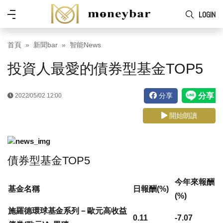
Skip to main content
功
LOGIN
能
表
首頁
新聞bar
智能News
投資人最愛的債券型基金TOP5
分享
2022/05/02 12:00
開始朗讀
債券型基金TOP5
今年來報酬
基金名稱
日報酬(%)
(%)
施羅德環球基金系列－歐元高收益
0.11
-7.07