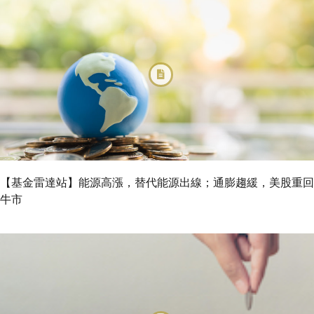
【基金雷達站】能源高漲，替代能源出線；通膨趨緩，美股重回
牛市