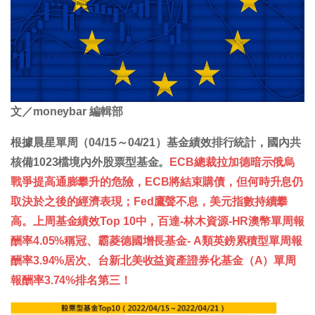
文／moneybar 編輯部
根據晨星單周（04/15～04/21）基金績效排行統計，國內共
核備1023檔境內外股票型基金。
ECB總裁拉加德暗示俄烏
戰爭提高通膨攀升的危險，ECB將結束購債，但何時升息仍
取決於之後的經濟表現；Fed鷹聲不息，美元指數持續攀
高。上周基金績效Top 10中，百達-林木資源-HR澳幣單周報
酬率4.05%稱冠、霸菱德國增長基金- A類英鎊累積型單周報
酬率3.94%居次、台新北美收益資產證券化基金（A）單周
報酬率3.74%排名第三！