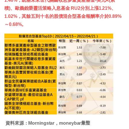
1.46%，凱基未來世代關鍵收息多重資產基金-美元A(累
積)、歐義銳榮靈活策略入息基金 RU2分別上漲1.21%、
1.02%，其餘五到十名的股債混合型基金報酬率介於0.89%
～0.68%。
資料來源：Morningstar，moneybar𢑥整