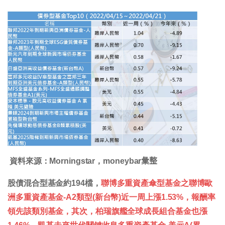
資料來源：Morningstar，moneybar𢑥整
股債混合型基金約194檔，
聯博多重資產傘型基金之聯博歐
洲多重資產基金-A2類型(新台幣)近一周上漲1.53%，報酬率
領先該類別基金，其次，柏瑞旗艦全球成長組合基金也漲