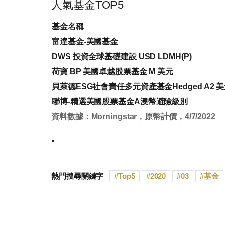
人氣基金TOP5
基金名稱
富達基金-美國基金
DWS 投資全球基礎建設 USD LDMH(P)
荷寶 BP 美國卓越股票基金 M 美元
貝萊德ESG社會責任多元資產基金Hedged A2 
聯博-精選美國股票基金A澳幣避險級別
資料數據：Morningstar，原幣計價，4/7/2022
。
熱門搜尋關鍵字
Top5
2020
03
基金