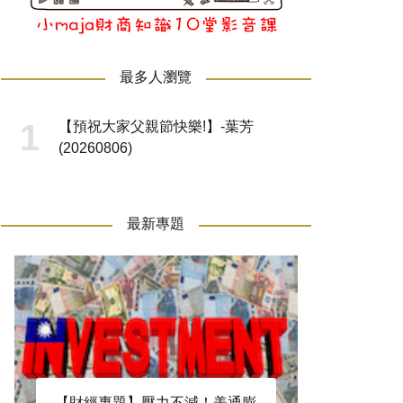
最多人瀏覽
【預祝大家父親節快樂!】-葉芳
(20260806)
最新專題
【財經專題】壓力不減！美通膨