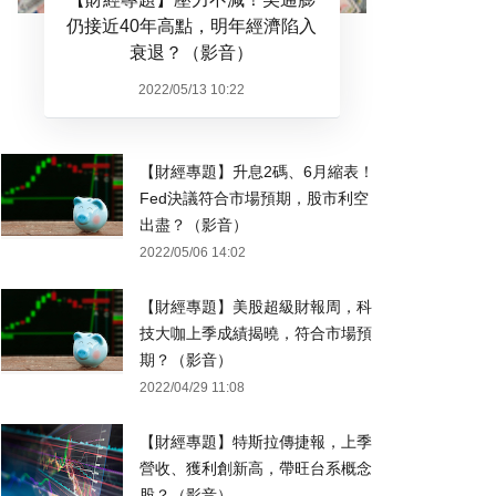
仍接近40年高點，明年經濟陷入
衰退？（影音）
2022/05/13 10:22
【財經專題】升息2碼、6月縮表！
Fed決議符合市場預期，股市利空
出盡？（影音）
2022/05/06 14:02
【財經專題】美股超級財報周，科
技大咖上季成績揭曉，符合市場預
期？（影音）
2022/04/29 11:08
【財經專題】特斯拉傳捷報，上季
營收、獲利創新高，帶旺台系概念
股？（影音）