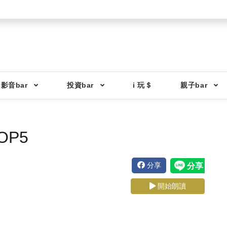
影音bar
投資bar
i 玩＄
親子bar
P5
分享
開始朗讀