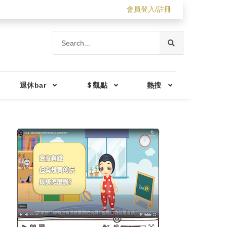
會員登入/註冊
退休bar
＄觀點
熱搜