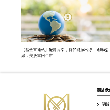
【基金雷達站】能源高漲，替代能源出線；通膨趨
緩，美股重回牛市
關於我
關於