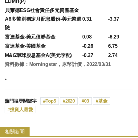
LDMH(P)
貝萊德ESG社會責任多元資產基金
A8多幣別穩定月配息股份-美元幣避
0.31
-3.37
險
富達基金-美元債券基金
0.08
-6.29
富達基金-美國基金
-0.26
6.75
M&G環球股息基金A(美元季配)
-0.27
2.74
資料數據：Morningstar，原幣計價，2022/03/31
。
熱門搜尋關鍵字
Top5
2020
03
基金
投資人最愛
相關新聞