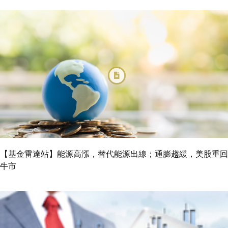
【基金雷達站】能源高漲，替代能源出線；通膨趨緩，美股重回
牛市