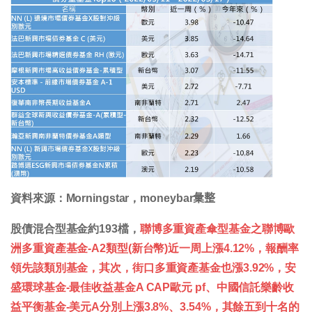
資料來源：Morningstar，moneybar𢑥整
股債混合型基金約193檔，
聯博多重資產傘型基金之聯博歐
洲多重資產基金-A2類型(新台幣)近一周上漲4.12%，報酬率
領先該類別基金，其次，街口多重資產基金也漲3.92%，安
盛環球基金-最佳收益基金A CAP歐元 pf、中國信託樂齡收
益平衡基金-美元A分別上漲3.8%、3.54%，其餘五到十名的