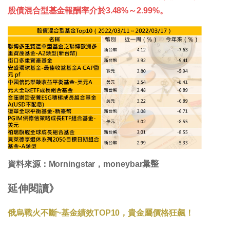
股債混合型基金報酬率介於3.48%～2.99%。
資料來源：Morningstar，moneybar𢑥整
延伸閱讀》
俄烏戰火不斷~基金績效TOP10，貴金屬價格狂飆！