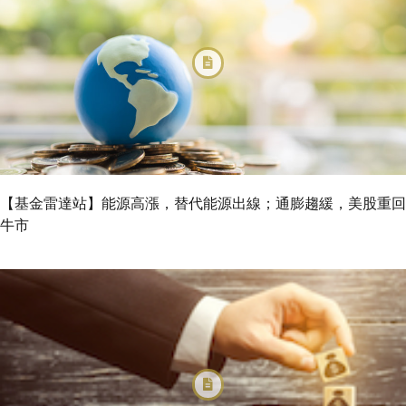
【基金雷達站】能源高漲，替代能源出線；通膨趨緩，美股重回
牛市