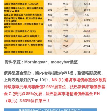
資料來源：Morningstar，moneybar𢑥整
債券型基金部分，國內核備檔數約491檔，整體略顯疲憊，
上周表現最好的Top 10中，
NN (L) 邊境市場債券基金X股對
沖級別歐元單周報酬僅3.98%居首位，法巴新興市場債券基
金 C (美元)3.85%次居，法巴新興市場精選債券基金 RH
（歐元）3.63%位在第三！