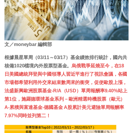
文／moneybar 編輯部
根據晨星單周（03/11～03/17）基金績效排行統計，國內共
核備1020檔境內外股票型基金。
烏俄戰爭延燒至今，在18
日美國總統拜登與中國領導人習近平進行了視訊會議，各國
市場都希望利用外交來結束數周來的衝突，促使歐股上漲，
法盛新興歐洲股票基金-R/A（USD）單周報酬率9.40%站上
第1位，施羅德環球基金系列－歐洲精選時機股票（歐元）
A-累積與富達基金-德國基金 A股累計美元避險單周報酬率
7.97%同時並列第二！