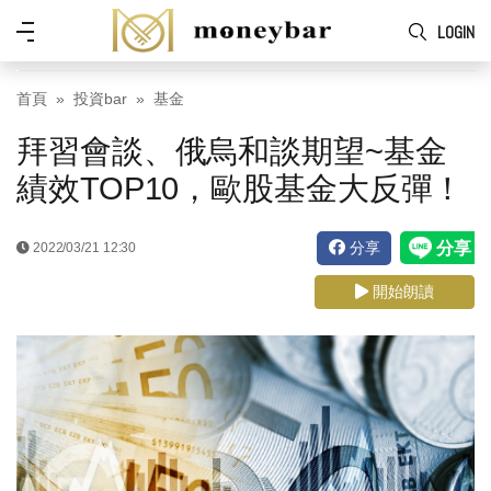
Skip to main content
功
LOGIN
能
表
首頁
投資bar
基金
拜習會談、俄烏和談期望~基金
績效TOP10，歐股基金大反彈！
分享
2022/03/21 12:30
開始朗讀