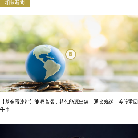
相關新聞
【基金雷達站】能源高漲，替代能源出線；通膨趨緩，美股重回
牛市