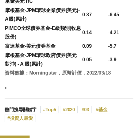
基金美元 RC
摩根基金-JPM環球企業債券(美元)-
0.37
-6.45
A股(累計)
PIMCO全球債券基金-E級類別(收息
0.14
-4.21
股份)
富達基金-美元債券基金
0.09
-5.7
摩根基金-JPM環球政府債券(美元
0.05
-3.9
對沖) - A 股(累計)
資料數據：Morningstar，原幣計價，2022/03/18
。
熱門搜尋關鍵字
Top5
2020
03
基金
投資人最愛