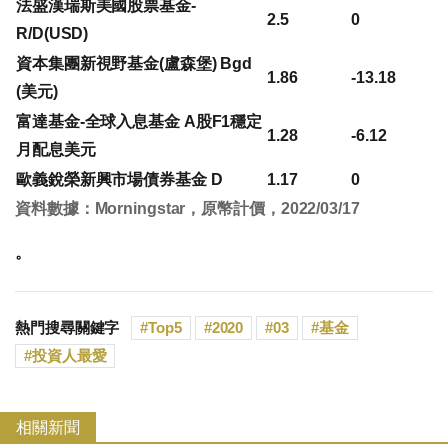
法盛漢瑞斯美國股票基金-
2.5
0
R/D(USD)
資本集團新視野基金(盧森堡) Bgd
1.86
-13.18
(美元)
富達基金-全球入息基金 A股F1穩定
1.28
-6.12
月配息美元
歐義銳榮新興市場債券基金 D
1.17
0
資料數據：Morningstar，原幣計價，2022/03/17
。
熱門搜尋關鍵字
Top5
2020
03
基金
投資人最愛
相關新聞