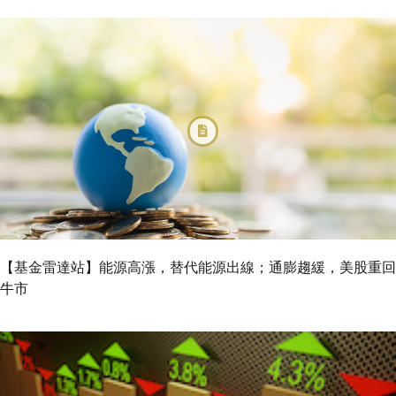
【基金雷達站】能源高漲，替代能源出線；通膨趨緩，美股重回
牛市