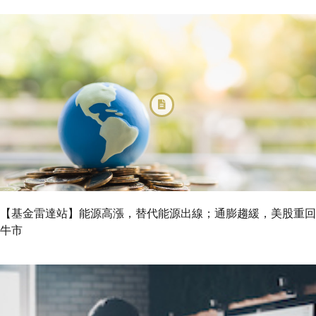
【基金雷達站】能源高漲，替代能源出線；通膨趨緩，美股重回
牛市