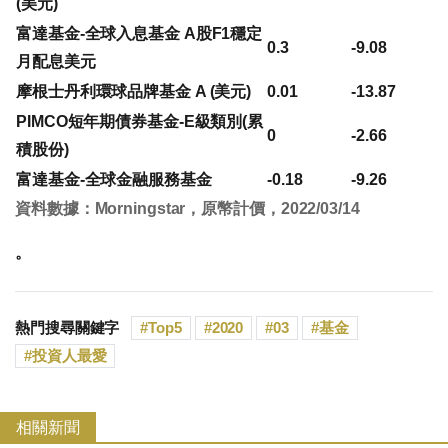
(美元)
富達基金-全球入息基金 A股F1穩定
0.3
-9.08
月配息美元
摩根士丹利環球品牌基金 A (美元)
0.01
-13.87
PIMCO短年期債券基金-E級類別(累
0
-2.66
積股份)
富達基金-全球金融服務基金
-0.18
-9.26
資料數據：Morningstar，原幣計價，2022/03/14
。
熱門搜尋關鍵字
Top5
2020
03
基金
投資人最愛
相關新聞