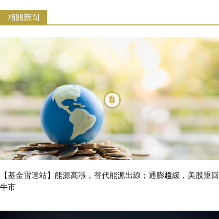
相關新聞
【基金雷達站】能源高漲，替代能源出線；通膨趨緩，美股重回
牛市