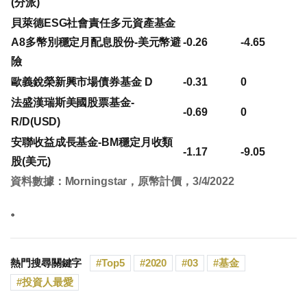
(分派)
貝萊德ESG社會責任多元資產基金
A8多幣別穩定月配息股份-美元幣避
-0.26
-4.65
險
歐義銳榮新興市場債券基金 D
-0.31
0
法盛漢瑞斯美國股票基金-
-0.69
0
R/D(USD)
安聯收益成長基金-BM穩定月收類
-1.17
-9.05
股(美元)
資料數據：Morningstar，原幣計價，3/4/2022
。
熱門搜尋關鍵字
Top5
2020
03
基金
投資人最愛