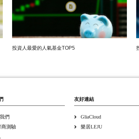
投資人最愛的人氣基金TOP5
們
友好連結
我們
GliaCloud
財商測驗
樂居LEJU
A