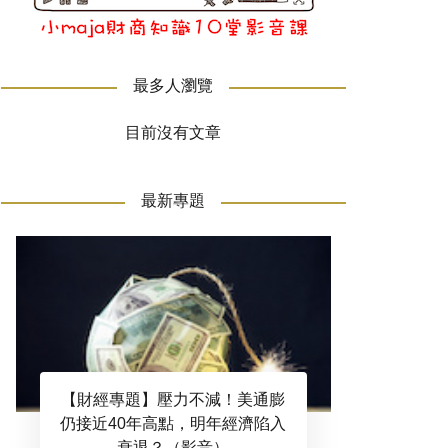
最多人瀏覽
目前沒有文章
最新專題
【財經專題】壓力不減！美通膨
仍接近40年高點，明年經濟陷入
衰退？（影音）