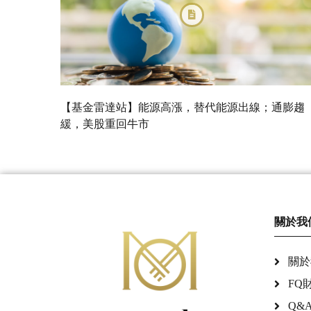
【基金雷達站】能源高漲，替代能源出線；通膨趨
緩，美股重回牛市
關於我
關於
FQ
Q&