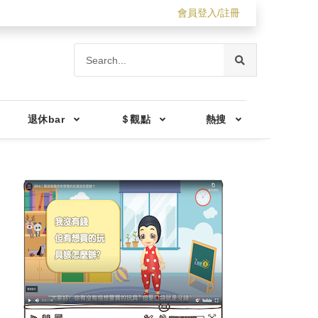
會員登入/註冊
退休bar
＄觀點
熱搜