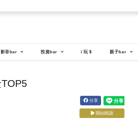
影音bar
投資bar
i 玩＄
親子bar
TOP5
分享
開始朗讀