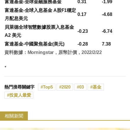
富達基金-全球金融服務基金
0.31
-1.99
富達基金-全球入息基金 A股F1穩定
0.17
-4.68
月配息美元
貝萊德全球智慧數據股票入息基金
-0.23
-6.74
A2 美元
富達基金-中國聚焦基金(美元)
-0.28
7.38
資料數據：Morningstar，原幣計價，2022/2/22
。
熱門搜尋關鍵字
Top5
2020
03
基金
投資人最愛
相關新聞