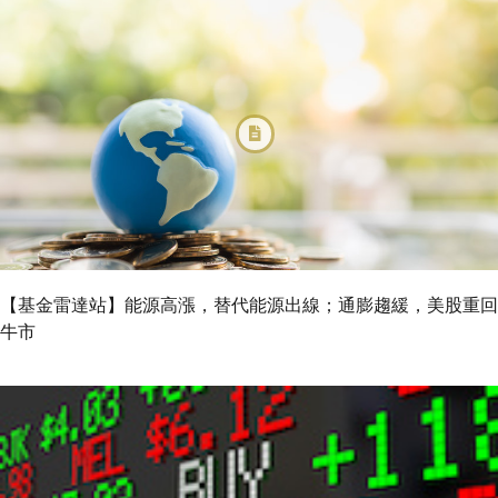
【基金雷達站】能源高漲，替代能源出線；通膨趨緩，美股重回
牛市