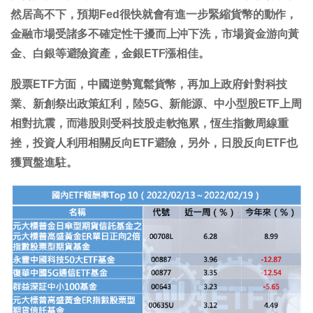
然居高不下，預期Fed很快就會有進一步緊縮貨幣的動作，
金融市場受諸多不確定性干擾而上沖下洗，市場資金游向黃
金、白銀等避險資產，金銀ETF漲相佳。
股票ETF方面，中國逆勢寬鬆貨幣，再加上政府針對科技
業、新創祭出政策紅利，陸5G、新能源、中小型股ETF上周
相對抗震，而港股則受科技股走軟拖累，恆生指數周線重
挫，投資人利用相關反向ETF避險，另外，日股反向ETF也
獲買盤進駐。