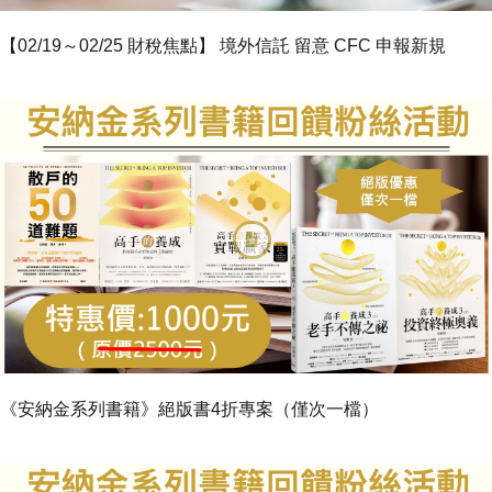
【02/19～02/25 財稅焦點】 境外信託 留意 CFC 申報新規
《安納金系列書籍》絕版書4折專案（僅次一檔）