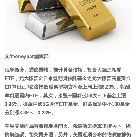
文/moneybar編輯部
俄烏衝突、通膨嚴峻，推升黃金價格，投資人錢進相關
ETF，元大標普金日傘型期貨信託基金之元大標普高盛黃金
ER單日正向2倍指數股票型期貨基金上周上漲6.28%，報酬
率稱冠國內ETF，其次，永豐中國科技50大ETF基金上漲
3.96%，復華中國5G通信ETF基金、群益深証中小100基金
分別漲3.35%、3.23%。
在烏克蘭向烏東親俄地區開火、俄羅斯未撤軍還增兵下，區
情勢詭譎、衝突再升溫，另外，美國近期公布的物價數據仍