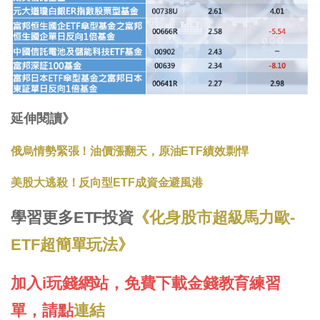
延伸閱讀》
俄烏情勢緊張！油價漲翻天，原油ETF績效剽悍
美股大逃殺！反向型ETF成資金避風港
學習更多ETF投資
《化身股市超級馬力歐-
ETF超簡單玩法》
加入i玩錢網站，免費下載金錢教育練習
單，請點
連結