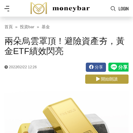
Skip to main content
功
LOGIN
能
表
首頁
投資bar
基金
兩朵烏雲罩頂！避險資產夯，黃
金ETF績效閃亮
分享
2022/02/22 12:26
開始朗讀