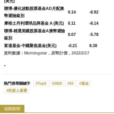
(美元)
聯博-優化波動股票基金AD月配澳
0.14
-6.92
幣避險級別
摩根士丹利環球品牌基金 A (美元)
0.11
-8.14
聯博-精選美國股票基金A澳幣避險
0.07
-5.78
級別
富達基金-中國聚焦基金(美元)
-0.21
8.38
資料數據：Morningstar，原幣計價，2022/2/17
。
熱門搜尋關鍵字
Top5
2020
03
基金
投資人最愛
相關新聞