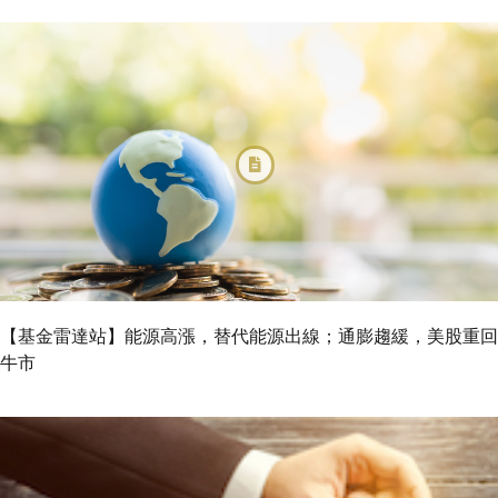
【基金雷達站】能源高漲，替代能源出線；通膨趨緩，美股重回
牛市