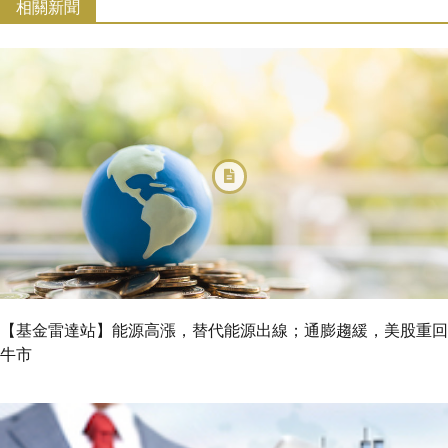
相關新聞
【基金雷達站】能源高漲，替代能源出線；通膨趨緩，美股重回
牛市