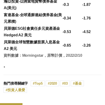
瀚亞投資-亞洲當地貨幣債券基金
-0.3
-1.87
A(美元)
富達基金-全球通膨連結債券基金(美
-0.34
-1.76
元累積)
貝萊德ESG社會責任多元資產基金
-0.53
-4.52
Hedged A2 美元
貝萊德全球智慧數據股票入息基金
-0.65
-3.26
A2 美元
資料數據：Morningstar，原幣計價，2022/2/10
。
熱門搜尋關鍵字
Top5
2020
03
基金
投資人最愛