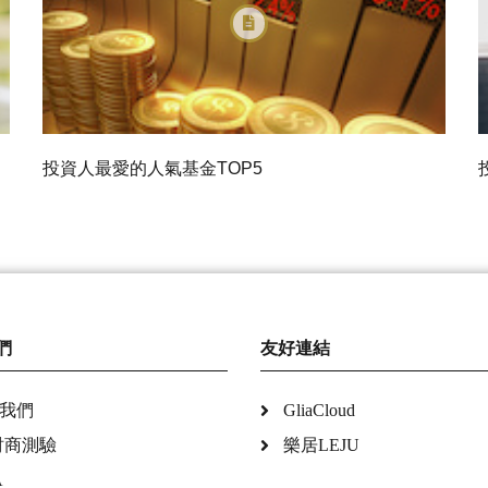
投資人最愛的人氣基金TOP5
們
友好連結
我們
GliaCloud
財商測驗
樂居LEJU
A