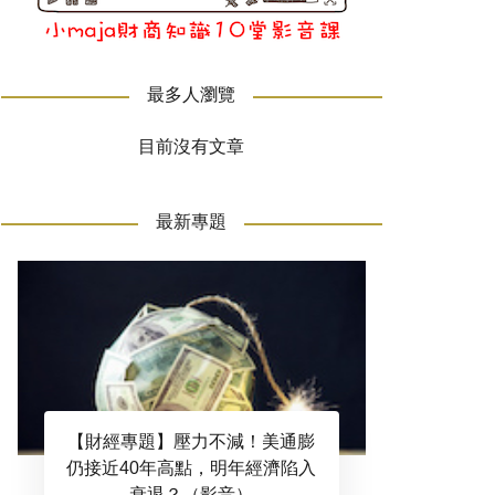
最多人瀏覽
目前沒有文章
最新專題
【財經專題】壓力不減！美通膨
仍接近40年高點，明年經濟陷入
衰退？（影音）