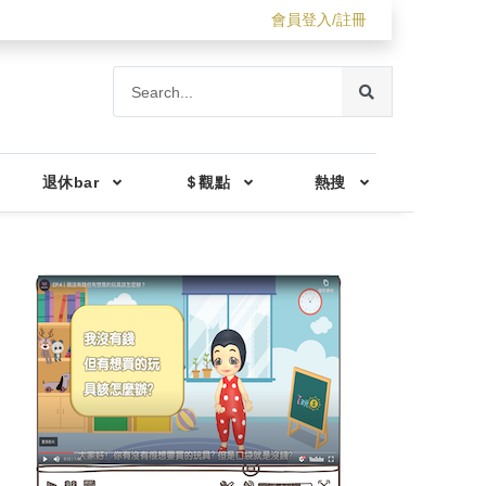
會員登入/註冊
退休bar
＄觀點
熱搜