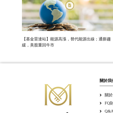
【基金雷達站】能源高漲，替代能源出線；通膨趨
緩，美股重回牛市
關於我
關於
FQ
Q&