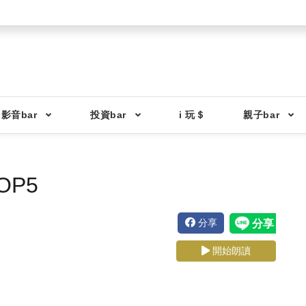
影音bar
投資bar
i 玩＄
親子bar
P5
分享
開始朗讀