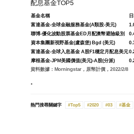
配息基金TOP5
基金名稱
日
富達基金-全球金融服務基金(A類股-美元)
1.
聯博-優化波動股票基金ED月配澳幣避險級別
0.
資本集團新視野基金(盧森堡) Bgd (美元)
0.
富達基金-全球入息基金 A股F1穩定月配息美元
0.
摩根基金-JPM美國價值(美元)-A股(分派)
0.
資料數據：Morningstar，原幣計價，2022/2/8
。
熱門搜尋關鍵字
Top5
2020
03
基金