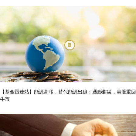
【基金雷達站】能源高漲，替代能源出線；通膨趨緩，美股重回
牛市