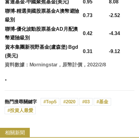
富達基金-中國聚焦基金(美元)
0.95
8.08
聯博-精選美國股票基金A澳幣避險
0.73
-2.52
級別
聯博-優化波動股票基金AD月配澳
0.42
-4.34
幣避險級別
資本集團新視野基金(盧森堡) Bgd
0.31
-9.12
(美元)
資料數據：Morningstar，原幣計價，2022/2/8
。
熱門搜尋關鍵字
Top5
2020
03
基金
投資人最愛
相關新聞