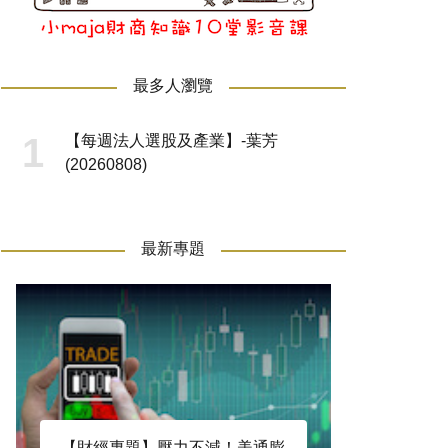
最多人瀏覽
【每週法人選股及產業】-葉芳
(20260808)
最新專題
【財經專題】壓力不減！美通膨