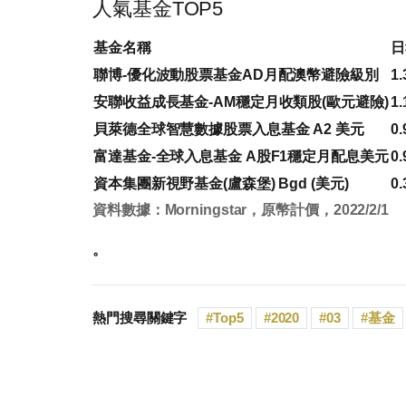
人氣基金TOP5
基金名稱
日
聯博-優化波動股票基金AD月配澳幣避險級別
1.
安聯收益成長基金-AM穩定月收類股(歐元避險)
1.
貝萊德全球智慧數據股票入息基金 A2 美元
0.
富達基金-全球入息基金 A股F1穩定月配息美元
0.
資本集團新視野基金(盧森堡) Bgd (美元)
0.
資料數據：Morningstar，原幣計價，2022/2/1
。
熱門搜尋關鍵字
Top5
2020
03
基金