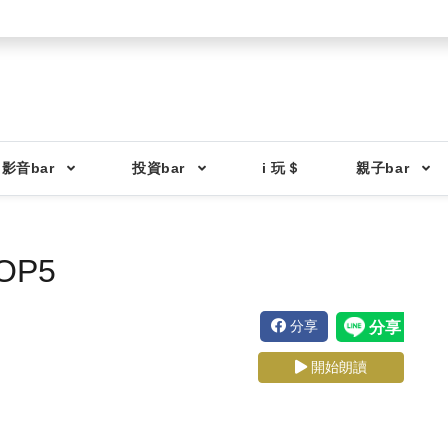
影音bar
投資bar
i 玩＄
親子bar
P5
分享
開始朗讀