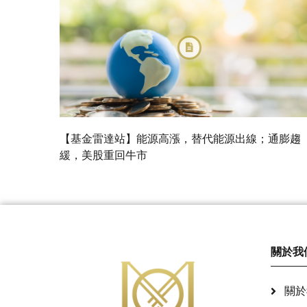
【基金雷達站】能源高漲，替代能源出線；通膨趨
緩，美股重回牛市
關於我
關於