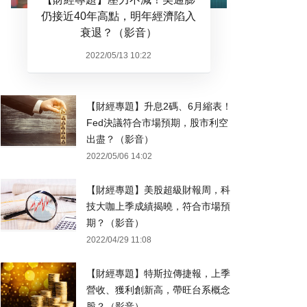
仍接近40年高點，明年經濟陷入
衰退？（影音）
2022/05/13 10:22
【財經專題】升息2碼、6月縮表！
Fed決議符合市場預期，股市利空
出盡？（影音）
2022/05/06 14:02
【財經專題】美股超級財報周，科
技大咖上季成績揭曉，符合市場預
期？（影音）
2022/04/29 11:08
【財經專題】特斯拉傳捷報，上季
營收、獲利創新高，帶旺台系概念
股？（影音）