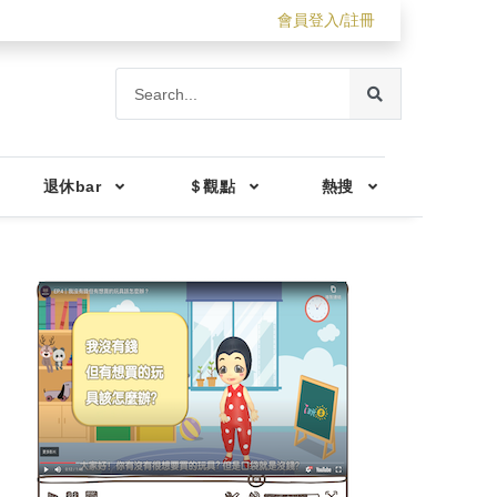
會員登入/註冊
退休bar
＄觀點
熱搜