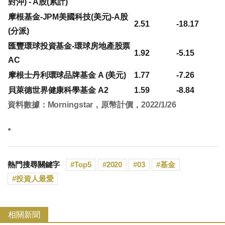
對沖) - A股(累計)
摩根基金-JPM美國科技(美元)-A股
2.51
-18.17
(分派)
匯豐環球投資基金-環球房地產股票
1.92
-5.15
AC
摩根士丹利環球品牌基金 A (美元)
1.77
-7.26
貝萊德世界健康科學基金 A2
1.59
-8.84
資料數據：Morningstar，原幣計價，2022/1/26
。
熱門搜尋關鍵字
Top5
2020
03
基金
投資人最愛
相關新聞