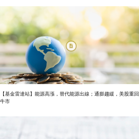
【基金雷達站】能源高漲，替代能源出線；通膨趨緩，美股重回
牛市