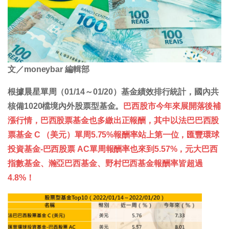
文／moneybar 編輯部
根據晨星單周（01/14～01/20）基金績效排行統計，國內共
核備1020檔境內外股票型基金。
巴西股市今年來展開落後補
漲行情，巴西股票基金也多繳出正報酬，其中以法巴巴西股
票基金 C （美元）單周5.75%報酬率站上第一位，匯豐環球
投資基金-巴西股票 AC單周報酬率也來到5.57%，元大巴西
指數基金、瀚亞巴西基金、野村巴西基金報酬率皆超過
4.8%！