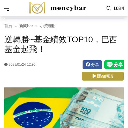
Skip to main content
功
LOGIN
能
表
首頁
新聞bar
小資理財
逆轉勝~基金績效TOP10，巴西
基金起飛！
分享
2022/01/24 12:30
開始朗讀