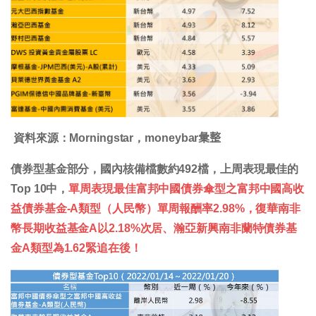
資料來源：Morningstar，moneybar𢑥整
債券型基金部分，國內核備檔數約492檔，上周表現最佳的
Top 10中，
單周表現最佳富邦中國債券傘型之富邦中國高收
益債券基金-A類型（人民幣）單周報酬率2.98%，復華南非
幣長期收益基金A以2.18%次居、瀚亞新興南非蘭特債券基
金A類型為1.62緊追在後！