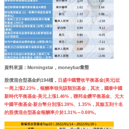
資料來源：Morningstar，moneybar𢑥整
股債混合型基金約194檔，
日盛中國豐收平衡基金(美元)近
一周上漲2.23%，報酬率領先該類別基金，其次，國泰中國
新時代平衡基金-美元上漲1.46%，聯邦金鑽平衡基金、元大
中國平衡基金-新台幣分別漲1.39%、1.35%，其餘五到十名
的股債混合型基金報酬率介於1.31%～0.69%。