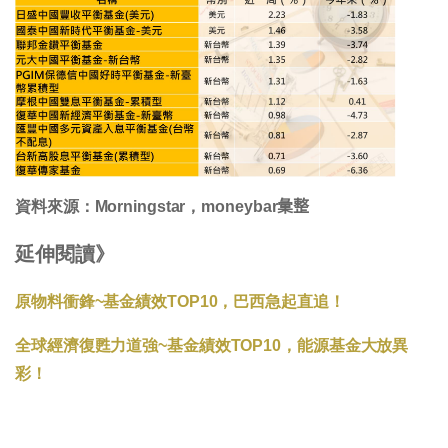
資料來源：Morningstar，moneybar𢑥整
延伸閱讀》
原物料衝鋒~基金績效TOP10，巴西急起直追！
全球經濟復甦力道強~基金績效TOP10，能源基金大放異
彩！