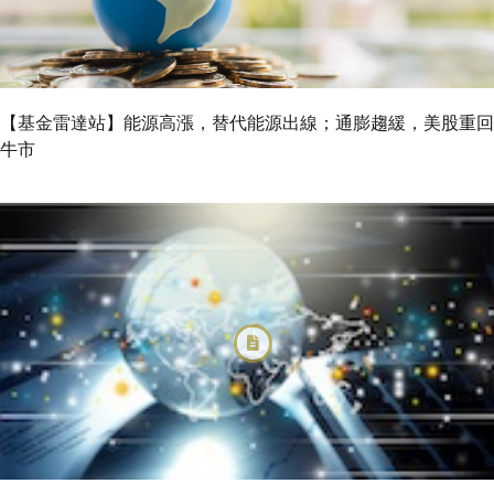
【基金雷達站】能源高漲，替代能源出線；通膨趨緩，美股重回
牛市