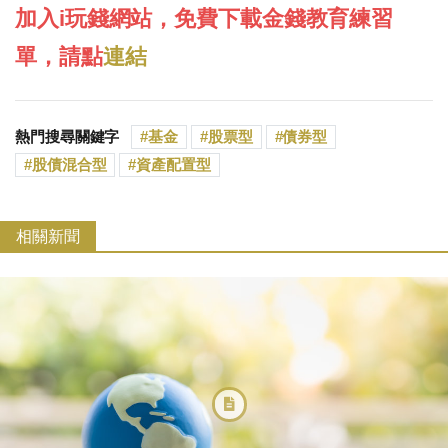
加入i玩錢網站，免費下載金錢教育練習
單，請點
連結
熱門搜尋關鍵字
基金
股票型
債券型
股債混合型
資產配置型
相關新聞