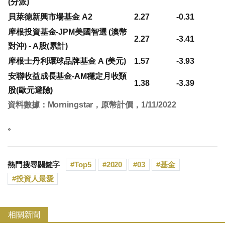
(分派)
貝萊德新興市場基金 A2
2.27
-0.31
摩根投資基金-JPM美國智選 (澳幣
2.27
-3.41
對沖) - A股(累計)
摩根士丹利環球品牌基金 A (美元)
1.57
-3.93
安聯收益成長基金-AM穩定月收類
1.38
-3.39
股(歐元避險)
資料數據：Morningstar，原幣計價，1/11/2022
。
熱門搜尋關鍵字
Top5
2020
03
基金
投資人最愛
相關新聞