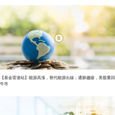
【基金雷達站】能源高漲，替代能源出線；通膨趨緩，美股重回
牛市