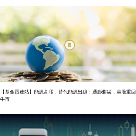
【基金雷達站】能源高漲，替代能源出線；通膨趨緩，美股重回
牛市