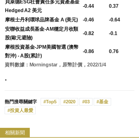
貝萊德ESG社會責任多元資產基金
-0.44
0.37
Hedged A2 美元
摩根士丹利環球品牌基金 A (美元)
-0.46
-0.64
安聯收益成長基金-AM穩定月收類
-0.82
-0.1
股(歐元避險)
摩根投資基金-JPM美國智選 (澳幣
-0.86
0.76
對沖) - A股(累計)
資料數據：Morningstar，原幣計價，2022/1/4
。
熱門搜尋關鍵字
Top5
2020
03
基金
投資人最愛
相關新聞