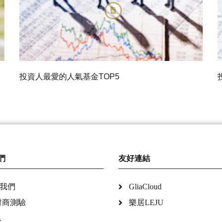
投資人最愛的人氣基金TOP5
們
友好連結
我們
GliaCloud
財商測驗
樂居LEJU
A