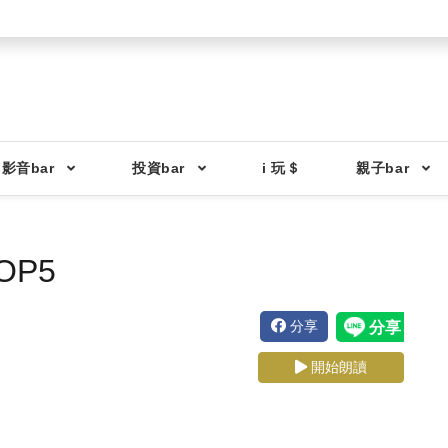
影音bar
投資bar
i 玩＄
親子bar
P5
分享
開始朗讀