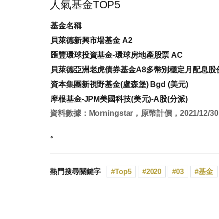
人氣基金TOP5
基金名稱
貝萊德新興市場基金 A2
匯豐環球投資基金-環球房地產股票 AC
貝萊德亞洲老虎債券基金A8多幣別穩定月配息股
資本集團新視野基金(盧森堡) Bgd (美元)
摩根基金-JPM美國科技(美元)-A股(分派)
資料數據：Morningstar，原幣計價，2021/12/30
。
熱門搜尋關鍵字
Top5
2020
03
基金