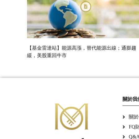
【基金雷達站】能源高漲，替代能源出線；通膨趨
緩，美股重回牛市
關於我
關於
FQ
Q&