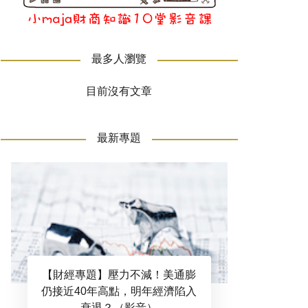
最多人瀏覽
目前沒有文章
最新專題
【財經專題】壓力不減！美通膨
仍接近40年高點，明年經濟陷入
衰退？（影音）