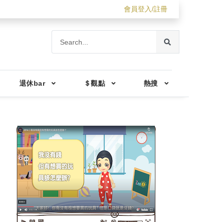
會員登入/註冊
退休bar
＄觀點
熱搜