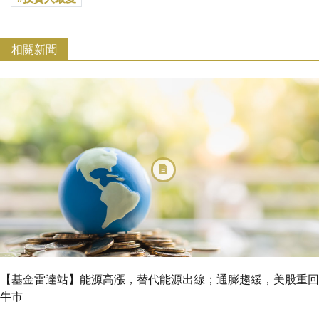
相關新聞
【基金雷達站】能源高漲，替代能源出線；通膨趨緩，美股重回
牛市