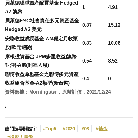
貝萊德環球資產配置基金 Hedged
1
4.91
A2 澳幣
貝萊德ESG社會責任多元資產基金
0.87
15.12
Hedged A2 美元
安聯收益成長基金-AM穩定月收類
0.83
10.06
股(歐元避險)
摩根投資基金-JPM多重收益(澳幣
0.54
8.52
對沖)-A股(利率入息)
聯博收益傘型基金之聯博多元資產
0.4
0
收益組合基金-A2類型(新台幣)
資料數據：Morningstar，原幣計價，2021/12/24
。
熱門搜尋關鍵字
Top5
2020
03
基金
投資人最愛