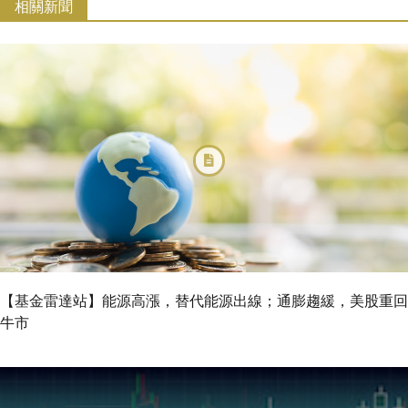
相關新聞
【基金雷達站】能源高漲，替代能源出線；通膨趨緩，美股重回
牛市