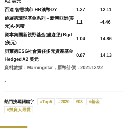
A2 美元
百達-智慧城市-HR澳幣DY
1.27
12.11
施羅德環球基金系列－新興亞洲(美
1.1
-4.46
元)A-累積
資本集團新視野基金(盧森堡) Bgd
1.04
14.86
(美元)
貝萊德ESG社會責任多元資產基金
0.87
14.13
Hedged A2 美元
資料數據：Morningstar，原幣計價，2021/12/22
。
熱門搜尋關鍵字
Top5
2020
03
基金
投資人最愛