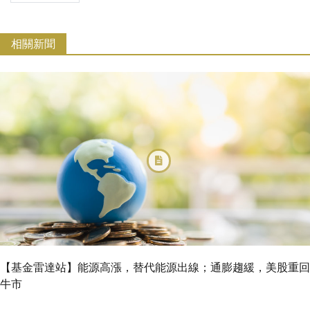
相關新聞
【基金雷達站】能源高漲，替代能源出線；通膨趨緩，美股重回
牛市