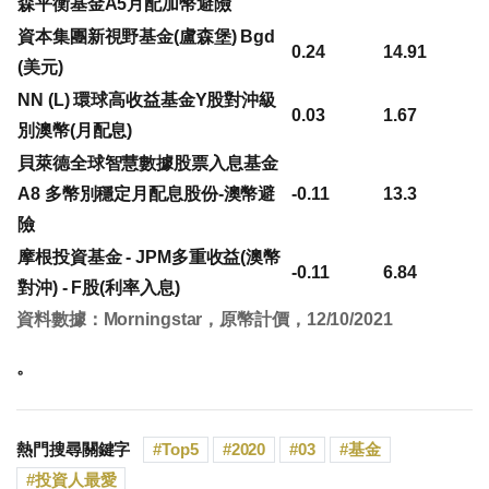
森平衡基金A5月配加幣避險
資本集團新視野基金(盧森堡) Bgd
0.24
14.91
(美元)
NN (L) 環球高收益基金Y股對沖級
0.03
1.67
別澳幣(月配息)
貝萊德全球智慧數據股票入息基金
A8 多幣別穩定月配息股份-澳幣避
-0.11
13.3
險
摩根投資基金 - JPM多重收益(澳幣
-0.11
6.84
對沖) - F股(利率入息)
資料數據：Morningstar，原幣計價，12/10/2021
。
熱門搜尋關鍵字
Top5
2020
03
基金
投資人最愛