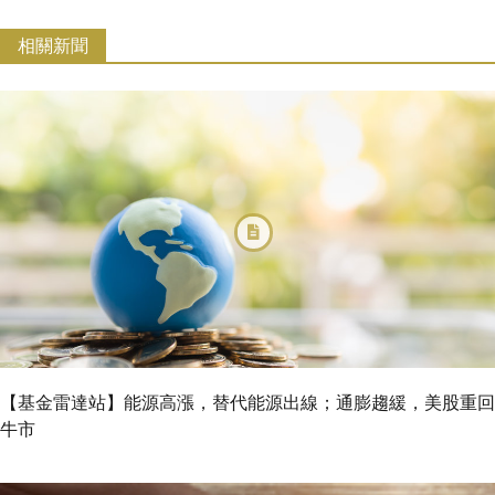
相關新聞
【基金雷達站】能源高漲，替代能源出線；通膨趨緩，美股重回
牛市