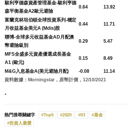
駿利亨德森資產管理基金-駿利亨德
0.64
13.92
森平衡基金A2歐元避險
富蘭克林坦伯頓全球投資系列-穩定
0.44
11.71
月收益基金美元A (Mdis)股
聯博-全球多元收益基金AD月配澳
0.29
5.47
幣避險級別
MFS全盛多元資產優選成長基金
0.15
8.49
A1 (歐元)
M&G入息基金A(美元避險月配)
-0.08
11.14
資料數據：Morningstar，原幣計價，12/10/2021
。
熱門搜尋關鍵字
Top5
2020
03
基金
投資人最愛