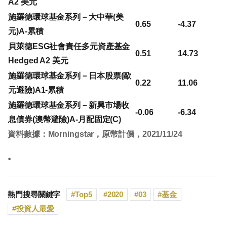
A2 美元
施羅德環球基金系列－大中華(美
0.65
-4.37
元)A-累積
貝萊德ESG社會責任多元資產基金
0.51
14.73
Hedged A2 美元
施羅德環球基金系列－日本股票(歐
0.22
11.06
元避險)A1-累積
施羅德環球基金系列－新興市場收
-0.06
-6.34
息債券(澳幣避險)A-月配固定(C)
資料數據：Morningstar，原幣計價，2021/11/24
。
熱門搜尋關鍵字
Top5
2020
03
基金
投資人最愛