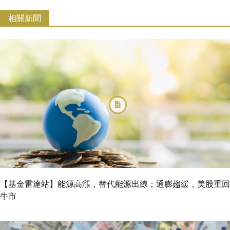
相關新聞
【基金雷達站】能源高漲，替代能源出線；通膨趨緩，美股重回
牛市