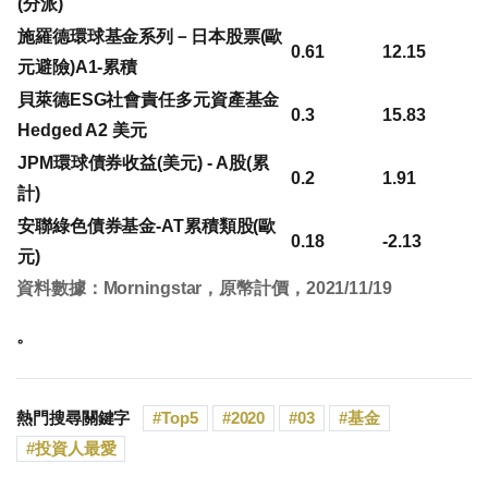
(分派)
施羅德環球基金系列－日本股票(歐
0.61
12.15
元避險)A1-累積
貝萊德ESG社會責任多元資產基金
0.3
15.83
Hedged A2 美元
JPM環球債券收益(美元) - A股(累
0.2
1.91
計)
安聯綠色債券基金-AT累積類股(歐
0.18
-2.13
元)
資料數據：Morningstar，原幣計價，2021/11/19
。
熱門搜尋關鍵字
Top5
2020
03
基金
投資人最愛