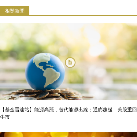
相關新聞
【基金雷達站】能源高漲，替代能源出線；通膨趨緩，美股重回
牛市