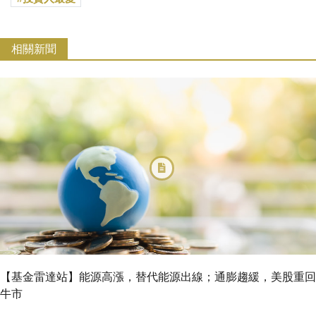
相關新聞
【基金雷達站】能源高漲，替代能源出線；通膨趨緩，美股重回
牛市