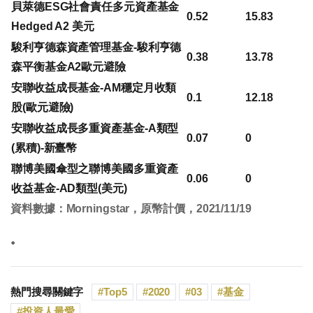
貝萊德ESG社會責任多元資產基金
0.52
15.83
Hedged A2 美元
駿利亨德森資產管理基金-駿利亨德
0.38
13.78
森平衡基金A2歐元避險
安聯收益成長基金-AM穩定月收類
0.1
12.18
股(歐元避險)
安聯收益成長多重資產基金-A類型
0.07
0
(累積)-新臺幣
聯博美國傘型之聯博美國多重資產
0.06
0
收益基金-AD類型(美元)
資料數據：Morningstar，原幣計價，2021/11/19
。
熱門搜尋關鍵字
Top5
2020
03
基金
投資人最愛